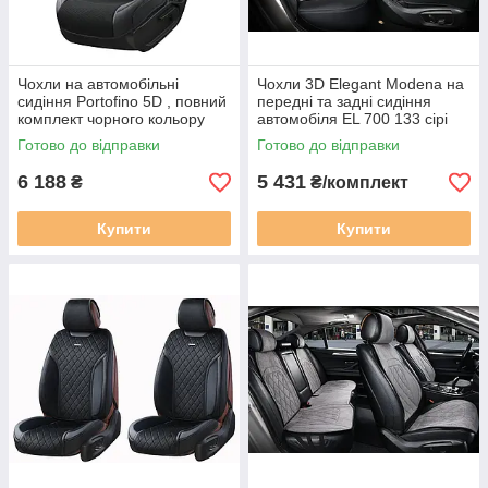
Чохли на автомобільні
Чохли 3D Elegant Modena на
сидіння Portofino 5D , повний
передні та задні сидіння
комплект чорного кольору
автомобіля EL 700 133 сірі
Elegant EL 700 176
Готово до відправки
Готово до відправки
6 188
5 431
₴
₴/комплект
Купити
Купити