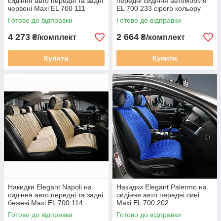
сидіння авто передні та задні
передні сидіння автомобіля
червоні Maxi EL 700 111
EL 700 233 сірого кольору
Готово до відправки
Готово до відправки
4 273
2 664
₴/комплект
₴/комплект
Купити
Купити
Накидки Elegant Napoli на
Накидки Elegant Palermo на
сидіння авто передні та задні
сидіння авто передні сині
бежеві Maxi EL 700 114
Maxi EL 700 202
Готово до відправки
Готово до відправки