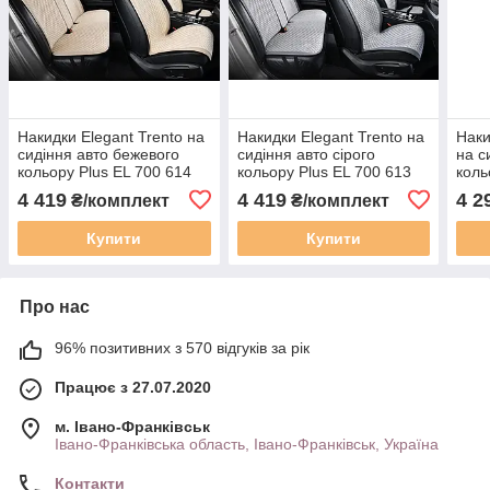
Накидки Elegant Trento на
Накидки Elegant Trento на
Наки
сидіння авто бежевого
сидіння авто сірого
на с
кольору Plus EL 700 614
кольору Plus EL 700 613
коль
Plus
4 419
4 419
4 2
₴/комплект
₴/комплект
Купити
Купити
Про нас
96% позитивних з 570 відгуків за рік
Працює з 27.07.2020
м. Івано-Франківськ
Івано-Франківська область, Івано-Франківськ, Україна
Контакти