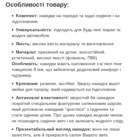
Особливості товару:
Комплект:
накидки на передні та задні сидіння і на
підголовники.
Універсальність
: підходять для будь-якої марки та
моделі автомобіля.
Якість:
висока якість матеріалу та виготовлення.
Матеріал
: приємний на дотик, зносостійкий,
естетичний, високої якості (фланель, ПВХ).
Особливіть:
накидки мають наповнення з м`якої піни
товщиною 8 мм, що забезпечує додатковий комфорт і
підтримку.
Кріплення
: резинки, застібки. Зверху накидок вшиті
змійки для прорізу, який надівається на підголовник.
Антиковзкі властивості:
зворотній бік накидкок
покритий спеціальним фактурним силіконовим шаром,
який допомагає накидкам "зростися" з сидінням та
стати єдиним цілим. Про цьому накидка жодним чином
не пошкодить сидіння авто і не залишить жодного сліду.
Презентабельний вигляд накидок:
вони не лише
захистять, але й прикрасять салон Вашого авто.