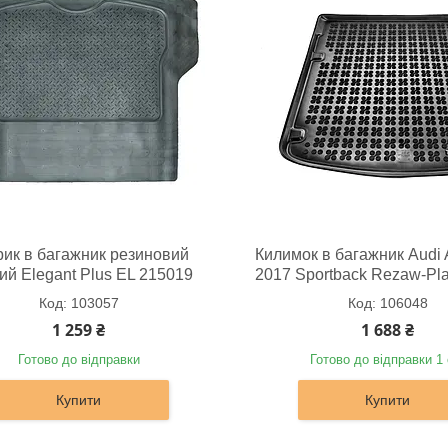
рик в багажник резиновий
Килимок в багажник Audi A
ий Elegant Plus EL 215019
2017 Sportback Rezaw-Pla
103057
106048
1 259 ₴
1 688 ₴
Готово до відправки
Готово до відправки 1 
Купити
Купити