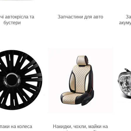
чі автокрісла та
Запчастини для авто
За
бустери
акуму
паки на колеса
Накидки, чохли, майки на