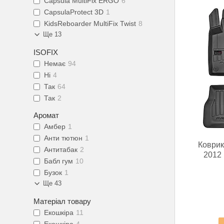
Capsula MultiFix ERGO
6
CapsulaProtect 3D
1
KidsReboarder MultiFix Twist
8
Ще 13
ISOFIX
Немає
94
Ні
4
Так
64
Так
2
Аромат
Амбер
1
Анти тютюн
1
Коврик
Антитабак
2
2012
Бабл гум
10
Бузок
1
Ще 43
Матеріал товару
Екошкіра
11