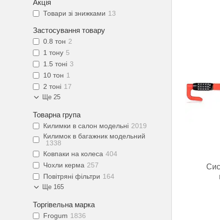
Акція
Товари зі знижками
13
Застосування товару
0.8 тон
2
1 тону
5
1.5 тоні
3
10 тон
1
2 тоні
17
Ще 25
Товарна група
Килимки в салон модельні
2019
Килимок в багажник модельний
1338
Ковпаки на колеса
404
Чохли керма
257
Сис
Повітряні фільтри
164
Ще 165
Торгівельна марка
Frogum
1836