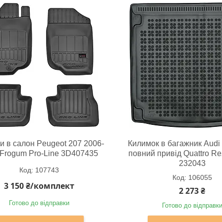
и в салон Peugeot 207 2006-
Килимок в багажник Audi 
 Frogum Pro-Line 3D407435
повний привід Quattro Re
232043
107743
106055
3 150 ₴/комплект
2 273 ₴
Готово до відправки
Готово до відправк