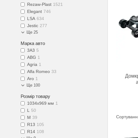
Rezaw-Plast
1521
Elegant
746
LSA
634
Jestic
277
Ще 25
Марка авто
3А3
5
ABG
1
Agria
1
Alfa Romeo
33
Домкр
Aro
1
Ще 100
Розмір товару
1034x969 мм
1
L
50
M
39
R13
105
R14
108