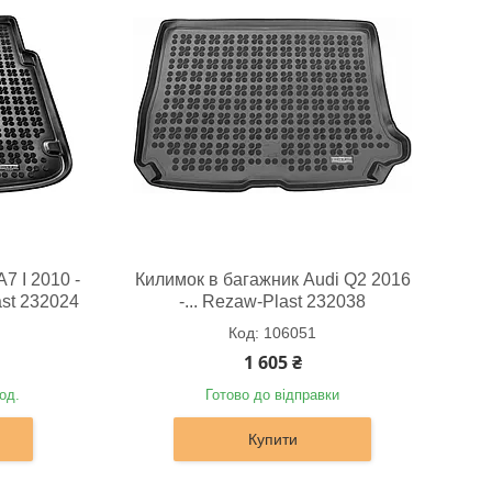
7 I 2010 -
Килимок в багажник Audi Q2 2016
st 232024
-... Rezaw-Plast 232038
106051
1 605 ₴
од.
Готово до відправки
Купити