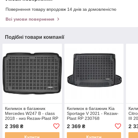
Повернення товару впродовж 14 днів за домовленістю
Всі умови повернення
Подібні товари компанії
Килимок в багажник
Килимок в багажник Kia
Кили
Mercedes W247 B - class
Sportage V 2021 - Rezaw-
Citr
2018 - низ Rezaw-Plast RP
Plast RP 230768
III 
230955
231
2 398
2 369
2 3
₴
₴
Купити
Купити