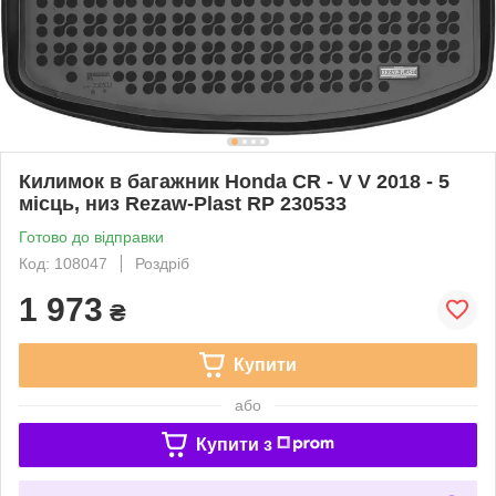
Килимок в багажник Honda CR - V V 2018 - 5
місць, низ Rezaw-Plast RP 230533
Готово до відправки
Код: 108047
Роздріб
1 973
₴
Купити
або
Купити з