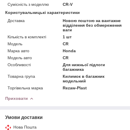
Сумісність з моделлю
CR-V
Користувальницькі характеристики
Доставка
Новою поштою на вантажне
відділення без обмереження
ваги
Кількість в комплекті
1 шт
Мoдель
CR
Марка авто
Honda
Модель авто
CR
Особливості
Для нижньої підлоги
багажника
Товарна група
Килимок в багажник
модельний
Торгівельна марка
Rezaw-Plast
Приховати
Умови доставки
Нова Пошта