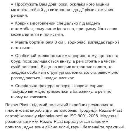
Прослужить Вам довгі роки, оскільки його міцний
матеріал стійкий до витирання і до дії різних хімічних
речовин.
Коврик виготовлений спеціально під модель
автомобіля, тому лягає ідеально, при цьому його легко
можна витягти й почистити.
Мають бортики біля 3 см і, водночас, виглядає гарно і
естетично.
Особливий малюнок килимка сприяє тому, що волога,
бруд, пісок залишаються внизу, а речі стоять на чистій
сухій поверхні. Якщо на коврик потрапляє волога, то
завдяки особливій структурі малюнка волога рівномірно
розподіляється і швидко висихає.
Спеціальна фактура поверхні коврика сприяє
тому,що він міцно тримається в багажнику, а речі по
ньому не ковзають.
Rezaw-Plast - відомий польський виробник резинових та
пластикових виробів для автомобілів. Продукція Rezaw-Plast
сертифікована у відповідності до ISO 9001-2008. Модельні
резинові килимки Rezaw-Plast користуються широким
попитом, адже вони дійсно якісні, гарні, безпечні та практичні.