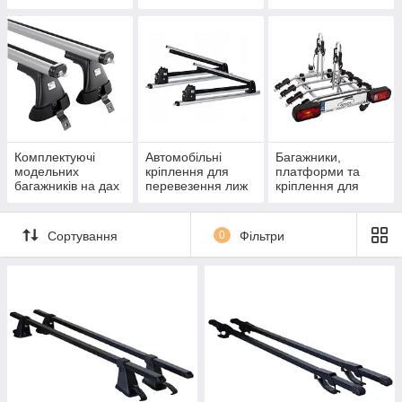
Комплектуючі
Автомобільні
Багажники,
модельних
кріплення для
платформи та
багажників на дах
перевезення лиж
кріплення для
автомобіля
та сноубордів
перевезення
велосипедів
Сортування
0
Фільтри