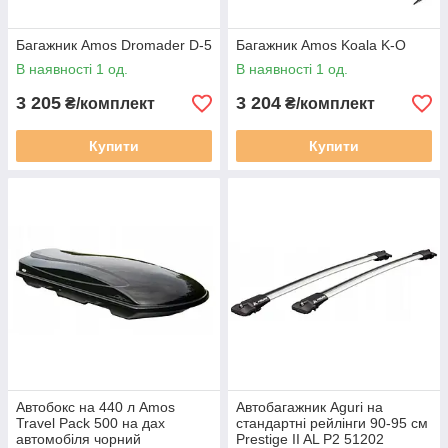
Багажник Amos Dromader D-5
Багажник Amos Koala K-O
В наявності 1 од.
В наявності 1 од.
3 205
3 204
₴/комплект
₴/комплект
Купити
Купити
Автобокс на 440 л Amos
Автобагажник Aguri на
Travel Pack 500 на дах
стандартні рейлінги 90-95 см
автомобіля чорний
Prestige II AL P2 51202