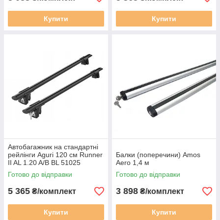
Купити
Купити
Автобагажник на стандартні
рейлінги Aguri 120 см Runner
Балки (поперечини) Amos
II AL 1.20 A/B BL 51025
Aero 1,4 м
чорного кольору
Готово до відправки
Готово до відправки
5 365
3 898
₴/комплект
₴/комплект
Купити
Купити