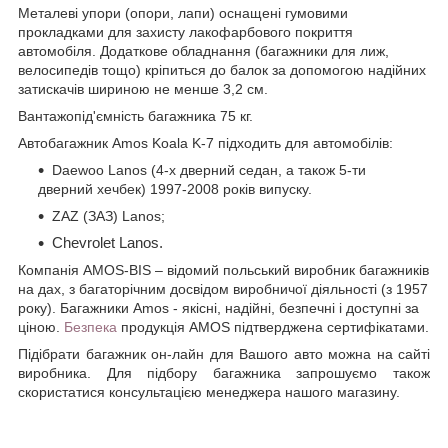
Металеві упори (опори, лапи) оснащені гумовими
прокладками для захисту лакофарбового покриття
автомобіля. Додаткове обладнання (багажники для лиж,
велосипедів тощо) кріпиться до балок за допомогою надійних
затискачів шириною не менше 3,2 см.
Вантажопід'ємність багажника 75 кг.
Автобагажник Amos Koala K-7 підходить для автомобілів:
Daewoo Lanos (4-х дверний седан, а також 5-ти
дверний хечбек) 1997-2008 років випуску.
ZAZ (ЗАЗ) Lanos;
Chevrolet Lanos.
Компанія AMOS-BIS – відомий польський виробник багажників
на дах, з багаторічним досвідом виробничої діяльності (з 1957
року). Багажники Amos - якісні, надійні, безпечні і доступні за
ціною.
Безпека
продукція AMOS підтверджена сертифікатами.
Підібрати багажник он-лайн для Вашого авто можна на сайті
виробника. Для підбору багажника запрошуємо також
скористатися консультацією менеджера нашого магазину.