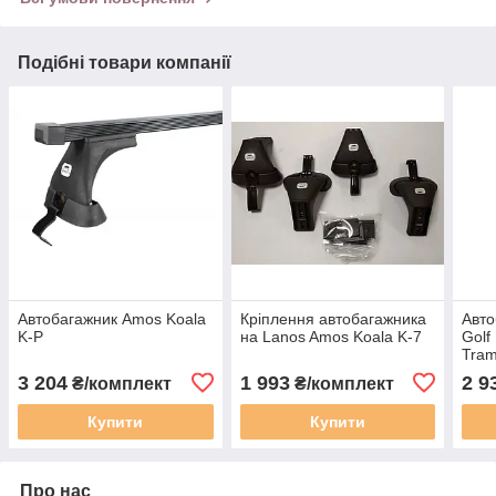
Подібні товари компанії
Автобагажник Amos Koala
Кріплення автобагажника
Авто
K-P
на Lanos Amos Koala K-7
Golf
Tra
3 204
1 993
2 9
₴/комплект
₴/комплект
Купити
Купити
Про нас