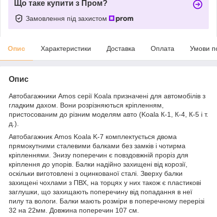
Що таке купити з Пром?
Замовлення під захистом
Опис
Характеристики
Доставка
Оплата
Умови п
Опис
Автобагажники Amos серії Koala призначені для автомобілів з
гладким дахом. Вони розрізняються кріпленням,
пристосованим до різним моделям авто (Koala К-1, К-4, К-5 і т.
д.).
Автобагажник Amos Koala K-7 комплектується двома
прямокутними сталевими балками без замків і чотирма
кріпленнями. Знизу поперечин є повздовжній проріз для
кріплення до упорів. Балки надійно захищені від корозії,
оскільки виготовлені з оцинкованої сталі. Зверху балки
захищені чохлами з ПВХ, на торцях у них також є пластикові
заглушки, що захищають поперечину від попадання в неї
пилу та вологи. Балки мають розміри в поперечному перерізі
32 на 22мм. Довжина поперечин 107 см.