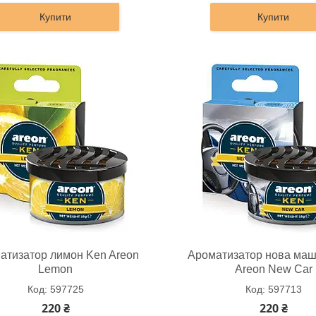
Купити
Купити
атизатор лимон Ken Areon
Ароматизатор нова ма
Lemon
Areon New Car
597725
597713
220 ₴
220 ₴