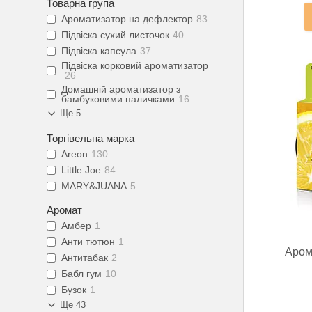
Товарна група
Ароматизатор на дефлектор
83
Підвіска сухий листочок
40
Підвіска капсула
37
Підвіска корковий ароматизатор
26
Домашній ароматизатор з
бамбуковими паличками
16
Ще 5
Торгівельна марка
Areon
130
Little Joe
84
MARY&JUANA
5
Аромат
Амбер
1
Анти тютюн
1
Аром
Антитабак
2
Бабл гум
10
Бузок
1
Ще 43