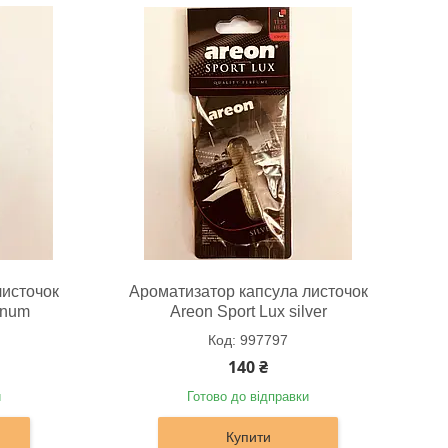
листочок
Ароматизатор капсула листочок
inum
Areon Sport Lux silver
997797
140 ₴
и
Готово до відправки
Купити