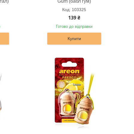
тал)
Gum (бабл гум)
103325
139 ₴
и
Готово до відправки
Купити