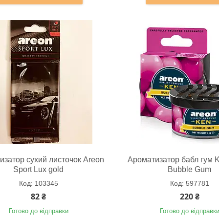
изатор сухий листочок Areon
Ароматизатор бабл гум 
Sport Lux gold
Bubble Gum
103345
597781
82 ₴
220 ₴
Готово до відправки
Готово до відправк