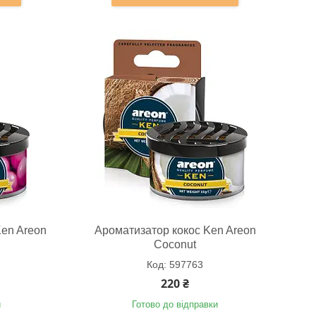
Ken Areon
Ароматизатор кокос Ken Areon
Coconut
597763
220 ₴
и
Готово до відправки