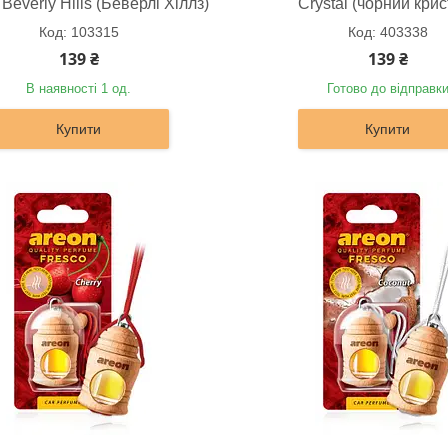
Beverly Hills (Беверлі Хіллз)
Crystal (чорний крис
103315
403338
139 ₴
139 ₴
В наявності 1 од.
Готово до відправк
Купити
Купити