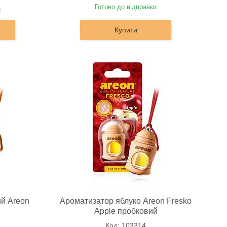
Готово до відправки
и
Купити
й Areon
Ароматизатор яблуко Areon Fresko
i
Apple пробковий
103314