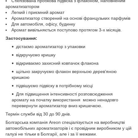
Стилізована пробкова підвіска з флаконом, наповненим
ароматизатором
Легкий і приємний аромат
Ароматизатор створений на основі французьких парфумів
Для автомобіля, офісу, будинку
Аромат вивільняється поступово протягом 3-х місяців.
Застосування:
дістаємо ароматизатор з упаковки
відкручуємо кришку
відкриваємо захисний ковпачок флакона
щільно закручуємо флакон верхньою дерев'яною
кришкою
підвішуємо підвіску в потрібному місці
Для підвищення інтенсивності розповсюдження
аромату на початку використання можно ненадовго
перевернути ароматизатор вниз кришечкою.
Термін служби від 30 до 90 днів.
Болгарська компанія Areon спеціалізується на виробництві
автомобільних ароматизаторів і є провідним виробником у цій
галузі не тільки в Болгарії, але і за її межами.