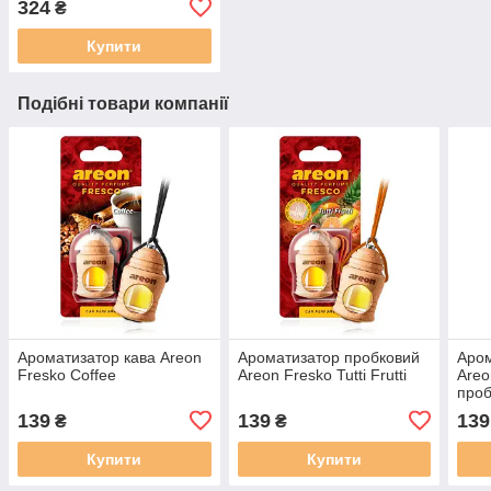
324
₴
Купити
Подібні товари компанії
Ароматизатор кава Areon
Ароматизатор пробковий
Аром
Fresko Coffee
Areon Fresko Tutti Frutti
Areo
проб
139
139
139
₴
₴
Купити
Купити