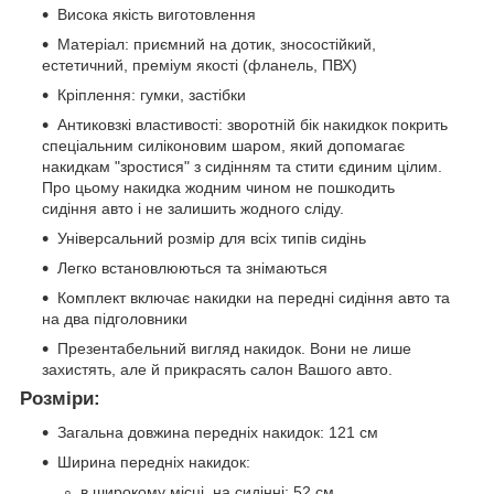
Висока якість виготовлення
Матеріал: приємний на дотик, зносостійкий,
естетичний, преміум якості (фланель, ПВХ)
Кріплення: гумки, застібки
Антиковзкі властивості: зворотній бік накидкок покрить
спеціальним силіконовим шаром, який допомагає
накидкам "зростися" з сидінням та стити єдиним цілим.
Про цьому накидка жодним чином не пошкодить
сидіння авто і не залишить жодного сліду.
Універсальний розмір для всіх типів сидінь
Легко встановлюються та знімаються
Комплект включає накидки на передні сидіння авто та
на два підголовники
Презентабельний вигляд накидок. Вони не лише
захистять, але й прикрасять салон Вашого авто.
Розміри:
Загальна довжина передніх накидок: 121 см
Ширина передніх накидок:
в широкому місці на сидінні: 52 см