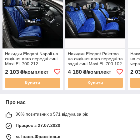
Накидки Elegant Napoli на
Накидки Elegant Palermo
Наки
сидіння авто передні сині
на сидіння авто передні та
на с
Maxi EL 700 212
задні сині Maxi EL 700 102
черв
2 103
4 180
2 0
₴/комплект
₴/комплект
Купити
Купити
Про нас
96% позитивних з 571 відгука за рік
Працює з 27.07.2020
м. Івано-Франківськ