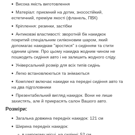
Висока якість виготовлення
Матеріал: приємний на дотик, зносостійкий,
естетичний, преміум якості (фланель, ПВХ)
Кріплення: резинки, застібки
Антиковзкі властивості: зворотній бік накидкок
покритий спеціальним силіконовим шаром, який
допомагає накидкам "зростися" з сидінням та стити
єдиним цілим. Про цьому накидка жодним чином не
пошкодить сидіння авто і не залишить жодного сліду.
Універсальний розмір для всіх типів сидінь
Легко встановлюються та знімаються
Комплект включає накидки на передні сидіння авто та
на два підголовники
Презентабельний вигляд накидок. Вони не лише
захистять, але й прикрасять салон Вашого авто.
Розміри:
Загальна довжина передніх накидок: 121 см
Ширина передніх накидок:
в широкому місці на сидінні: 52 см