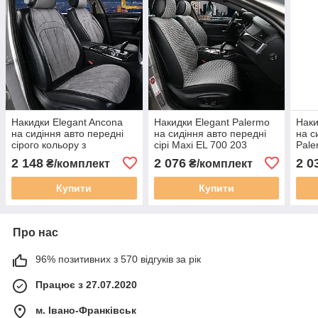
Накидки Elegant Ancona
Накидки Elegant Palermo
Наки
на сидіння авто передні
на сидіння авто передні
на с
сірого кольору з
сірі Maxi EL 700 203
Pale
перфорацією Plus EL 700
Maxi
2 148
2 076
2 0
₴/комплект
₴/комплект
803
Купити
Купити
Про нас
96% позитивних з 570 відгуків за рік
Працює з 27.07.2020
м. Івано-Франківськ