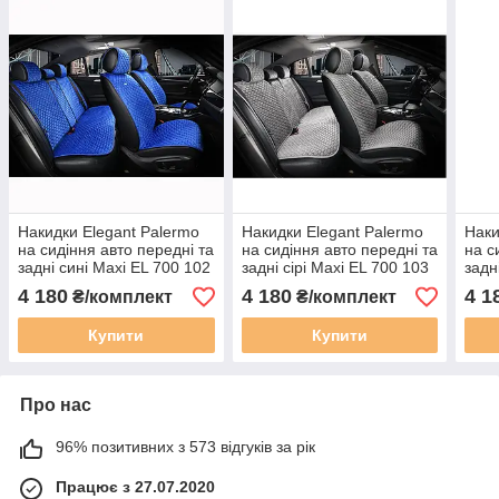
Накидки Elegant Palermo
Накидки Elegant Palermo
Наки
на сидіння авто передні та
на сидіння авто передні та
на с
задні сині Maxi EL 700 102
задні сірі Maxi EL 700 103
задн
104
4 180
4 180
4 1
₴/комплект
₴/комплект
Купити
Купити
Про нас
96% позитивних з 573 відгуків за рік
Працює з 27.07.2020