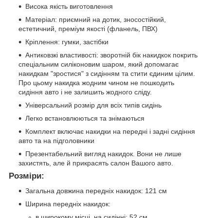
Висока якість виготовлення
Матеріал: приємний на дотик, зносостійкий,
естетичний, преміум якості (фланель, ПВХ)
Кріплення: гумки, застібки
Антиковзкі властивості: зворотній бік накидкок покрить
спеціальним силіконовим шаром, який допомагає
накидкам "зростися" з сидінням та стити єдиним цілим.
Про цьому накидка жодним чином не пошкодить
сидіння авто і не залишить жодного сліду.
Універсальний розмір для всіх типів сидінь
Легко встановлюються та знімаються
Комплект включає накидки на передні і задні сидіння
авто та на підголовники
Презентабельний вигляд накидок. Вони не лише
захистять, але й прикрасять салон Вашого авто.
Розміри:
Загальна довжина передніх накидок: 121 см
Ширина передніх накидок:
в широкому місці на сидінні: 52 см