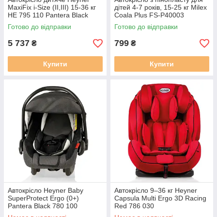
MaxiFix i-Size (II,III) 15-36 кг
дітей 4-7 років, 15-25 кг Milex
HE 795 110 Pantera Black
Coala Plus FS-P40003
чорного кольору
червоного кольору
Готово до відправки
Готово до відправки
5 737
799
₴
₴
Купити
Купити
Автокрісло Heyner Baby
Автокрісло 9–36 кг Heyner
SuperProtect Ergo (0+)
Capsula Multi Ergo 3D Racing
Pantera Black 780 100
Red 786 030