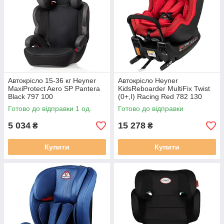
Автокрісло 15-36 кг Heyner
Автокрісло Heyner
MaxiProtect Aero SP Pantera
KidsReboarder MultiFix Twist
Black 797 100
(0+,I) Racing Red 782 130
червоного кольору
Готово до відправки 1 од.
Готово до відправки
5 034
15 278
₴
₴
Купити
Купити