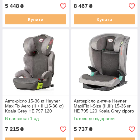
5 448
8 467
₴
₴
Купити
Купити
Автокрісло 15-36 кг Heyner
Автокрісло дитяче Heyner
MaxiFix Aero (II + III,15-36 кг)
MaxiFix i-Size (II,III) 15-36 кг
Koala Grey HE 797 120
HE 795 120 Koala Grey сірого
кольору
В наявності 1 од.
Готово до відправки
7 215
5 737
₴
₴