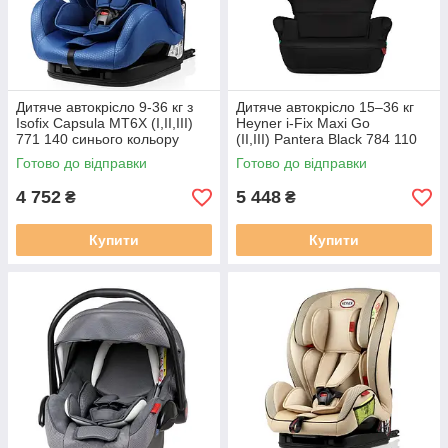
Дитяче автокрісло 9-36 кг з
Дитяче автокрісло 15–36 кг
Isofix Capsula MT6X (I,II,III)
Heyner i-Fix Maxi Go
771 140 синього кольору
(II,III) Pantera Black 784 110
чорного кольору
Готово до відправки
Готово до відправки
4 752
5 448
₴
₴
Купити
Купити