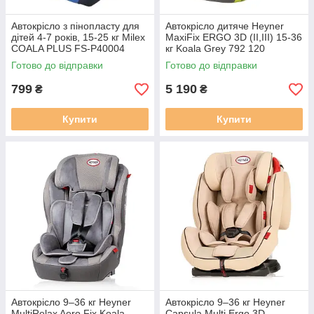
Автокрісло з пінопласту для
Автокрісло дитяче Heyner
дітей 4-7 років, 15-25 кг Milex
MaxiFix ERGO 3D (II,III) 15-36
COALA PLUS FS-P40004
кг Koala Grey 792 120
синього кольору
Готово до відправки
Готово до відправки
799
5 190
₴
₴
Купити
Купити
Автокрісло 9–36 кг Heyner
Автокрісло 9–36 кг Heyner
MultiRelax Aero Fix Koala
Capsula Multi Ergo 3D