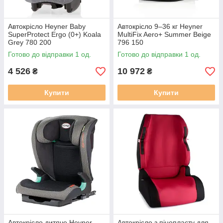
Автокрісло Heyner Baby
Автокрісло 9–36 кг Heyner
SuperProtect Ergo (0+) Koala
MultiFix Aero+ Summer Beige
Grey 780 200
796 150
Готово до відправки 1 од.
Готово до відправки 1 од.
4 526
10 972
₴
₴
Купити
Купити
Автокрісло дитяче Heyner
Автокрісло з пінопласту для