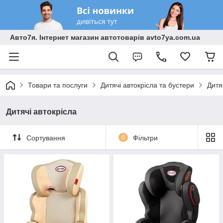
Авто7я. Інтернет магазин автотоварів avto7ya.com.ua
Товари та послуги
Дитячі автокрісла та бустери
Дитя
Дитячі автокрісла
Сортування
0
Фільтри