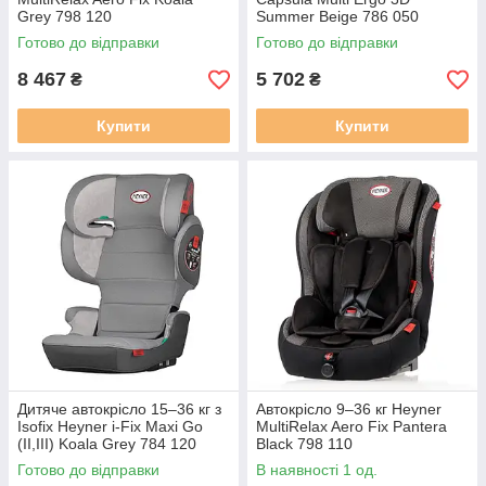
Grey 798 120
Summer Beige 786 050
бежевого кольору
Готово до відправки
Готово до відправки
8 467
5 702
₴
₴
Купити
Купити
Дитяче автокрісло 15–36 кг з
Автокрісло 9–36 кг Heyner
Isofix Heyner i-Fix Maxi Go
MultiRelax Aero Fix Pantera
(II,III) Koala Grey 784 120
Black 798 110
Готово до відправки
В наявності 1 од.