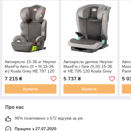
Автокрісло 15-36 кг Heyner
Автокрісло дитяче Heyner
Авто
MaxiFix Aero (II + III,15-36
MaxiFix i-Size (II,III) 15-36
Maxi
кг) Koala Grey HE 797 120
кг HE 795 120 Koala Grey
Pant
сірого кольору
7 215
5 737
5 0
₴
₴
Купити
Купити
Про нас
96% позитивних з 572 відгуків за рік
Працює з 27.07.2020