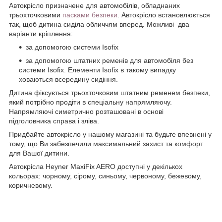
Автокрісло призначене для автомобілів, обладнаних
трьохточковими
пасками безпеки
. Автокрісло встановлюється
так, щоб дитина сиділа обличчям вперед. Можливі два
варіанти кріплення:
за допомогою системи Іsofix
за допомогою штатних ременів для автомобіля без
системи Іsofix. Елементи Іsofix в такому випадку
ховаються всередину сидіння.
Дитина фіксується трьохточковим штатним ременем безпеки,
який потрібно продіти в спеціальну напрямляючу.
Напрямляючі симетрично розташовані в основі
підголовника справа і зліва.
Придбайте автокрісло у нашому магазині та будьте впевнені у
тому, що Ви забезпечили максимальний захист та комфорт
для Вашої дитини.
Автокрісла Heyner MaxiFix AERO доступні у декількох
кольорах: чорному, сірому, синьому, червоному, бежевому,
коричневому.