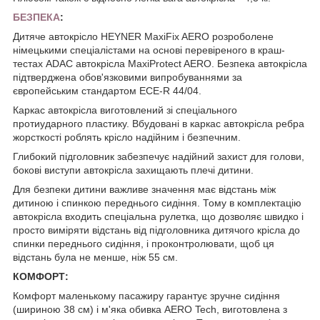
БЕЗПЕКА
:
Дитяче автокрісло HEYNER MaxiFix AERO розроболене
німецькими спеціалістами на основі перевіреного в краш-
тестах ADAC автокрісла MaxiProtect AERO. Безпека автокрісла
підтверджена обов'язковими випробуваннями за
європейським стандартом ECE-R 44/04.
Каркас автокрісла виготовлений зі спеціального
протиударного пластику. Вбудовані в каркас автокрісла ребра
жорсткості роблять крісло надійним і безпечним.
Глибокий підголовник забезпечує надійний захист для голови,
бокові виступи автокрісла захищають плечі дитини.
Для безпеки дитини важливе значення має відстань між
дитиною і спинкою переднього сидіння. Тому в комплектацію
автокрісла входить спеціальна рулетка, що дозволяє швидко і
просто виміряти відстань від підголовника дитячого крісла до
спинки переднього сидіння, і проконтролювати, щоб ця
відстань була не менше, ніж 55 см.
КОМФОРТ:
Комфорт маленькому пасажиру гарантує зручне сидіння
(шириною 38 см) і м'яка обивка AERO Tech, виготовлена з