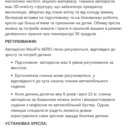
екологічно чистого, міцного матеріалу. Тканина автокрісла
має 3D-ячеїсту структуру, що забезпечує прекрасну
вентиляцію, вберігає від спеки влітку та від холоду взимку.
Велюрові вставки на підголовнику та на боковинках робоять
крісло ще більш м'яким та приємним на дотик. Обивку крісла
можна за потреби знімати і прати в пральній машині в режимі
делікатного прання при температурі 30 градусів .
РЕГУЛЮВАННЯ:
Автокрісло MaxiFix AERO легко регулюється, відповідно до
зросту та потреб дитини:
Підголовник автокрісла має 6 рівнів регулювання за
висотою.
Ергономічна спинка може регулюватися, у
відповідності до кута нахилу спинки автомобільного
сидіння.
Коли дитина досягне віку 6 років і ваги 22 кг, спинку
автокрісла за бажанням можна зняти і використовувати
сидіння з ізофіксом як автомобільний бустер. Однак,
німецькі спеціалісти радять якомога довше
користуватися саме кріслом заради безпеки дитини.
УСТАНОВКА КРІСЛА: