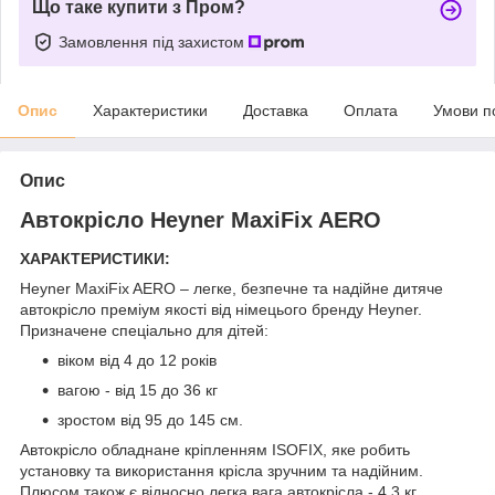
Що таке купити з Пром?
Замовлення під захистом
Опис
Характеристики
Доставка
Оплата
Умови п
Опис
Автокрісло Heyner MaxiFix AERO
ХАРАКТЕРИСТИКИ:
Heyner MaxiFix AERO – легке, безпечне та надійне дитяче
автокрісло преміум якості від німецього бренду Heyner.
Призначене спеціально для дітей:
віком від 4 до 12 років
вагою - від 15 до 36 кг
зростом від 95 до 145 см.
Автокрісло обладнане кріпленням ISOFIX, яке робить
установку та використання крісла зручним та надійним.
Плюсом також є відносно легка вага автокрісла - 4,3 кг.