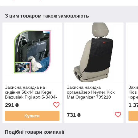
З цим товаром також замовляють
Захисна накидка на
Захисна накидка
Захи
сидіння 58x44 см Kegel
органайзер Heyner Kick
Kids
Blazusiak Pigi арт. 5-3404-
Mat Organizer 799210
чорн
703-0210
291
1 3
₴
731
₴
Купити
Подібні товари компанії