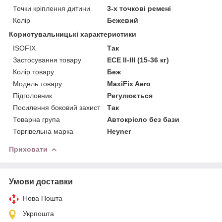
Точки кріплення дитини
3-х точкові ремені
Колір
Бежевий
Користувальницькі характеристики
ISOFIX
Так
Застосування товару
ECE II-III (15-36 кг)
Колір товару
Беж
Модель товару
MaxiFix Aero
Підголовник
Регулюється
Посилення боковий захист
Так
Товарна група
Автокрісло без бази
Торгівельна марка
Heyner
Приховати
Умови доставки
Нова Пошта
Укрпошта