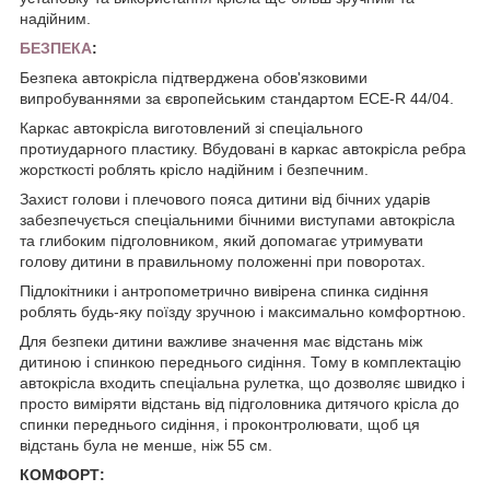
надійним.
БЕЗПЕКА
:
Безпека автокрісла підтверджена обов'язковими
випробуваннями за європейським стандартом ECE-R 44/04.
Каркас автокрісла виготовлений зі спеціального
протиударного пластику. Вбудовані в каркас автокрісла ребра
жорсткості роблять крісло надійним і безпечним.
Захист голови і плечового пояса дитини від бічних ударів
забезпечується спеціальними бічними виступами автокрісла
та глибоким підголовником, який допомагає утримувати
голову дитини в правильному положенні при поворотах.
Підлокітники і антропометрично вивірена спинка сидіння
роблять будь-яку поїзду зручною і максимально комфортною.
Для безпеки дитини важливе значення має відстань між
дитиною і спинкою переднього сидіння. Тому в комплектацію
автокрісла входить спеціальна рулетка, що дозволяє швидко і
просто виміряти відстань від підголовника дитячого крісла до
спинки переднього сидіння, і проконтролювати, щоб ця
відстань була не менше, ніж 55 см.
КОМФОРТ: