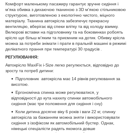
Комфорт маленькому пасажиру гарантує зручне сидіння і
м'яка обивка з дихаючою тканиною з 3D м'якою стільниковою
структурою, виготовленою з екологічно чистого, міцного
матеріалу. Тканина автокрісла забезпечує прекрасну
вентиляцію, вберігає від спеки влітку та від холоду взимку.
Велюрові вставки на підголовнику та на боковинках робоять
крісло ще більш м'яким та приємним на дотик. Обивку крісла
можна за потреби знімати і прати в пральній машині в режимі
делікатного прання при температурі 30 градусів .
РЕГУЛЮВАННЯ:
Автокрісло MaxiFix i-Size легко регулюється, відповідно до
зросту та потреб дитини:
Підголовник автокрісла має 14 рівнів регулювання за
висотою.
Ергономічна спинка може регулюватися, у
відповідності до кута нахилу спинки автомобільного
сидіння (має три положення для сидіння і сну)
Коли дитина досягне віку 6 років і ваги 22 кг, спинку
автокрісла за бажанням можна зняти і використовувати
сидіння з ізофіксом як автомобільний бустер. Однак,
німецькі спеціалісти радять якомога довше