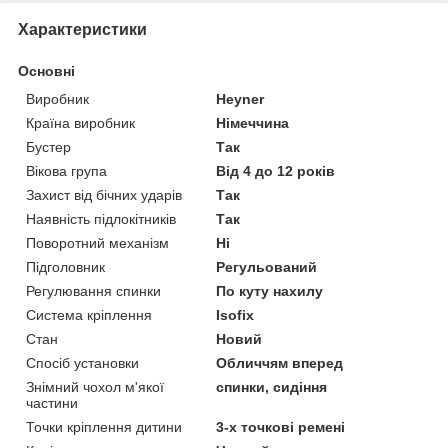
Характеристики
Основні
Виробник
Heyner
Країна виробник
Німеччина
Бустер
Так
Вікова група
Від 4 до 12 років
Захист від бічних ударів
Так
Наявність підлокітників
Так
Поворотний механізм
Ні
Підголовник
Регульований
Регулювання спинки
По куту нахилу
Система кріплення
Isofix
Стан
Новий
Спосіб установки
Обличчям вперед
Знімний чохол м'якої
спинки, сидіння
частини
Точки кріплення дитини
3-х точкові ремені