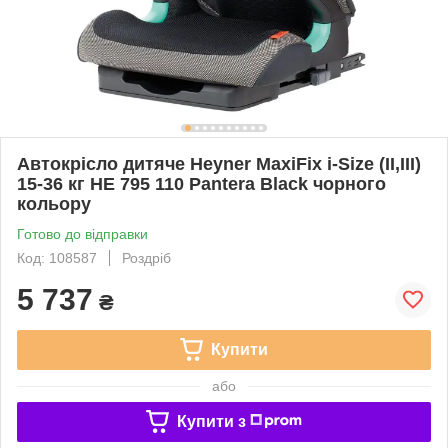
Автокрісло дитяче Heyner MaxiFix i-Size (II,III)
15-36 кг HE 795 110 Pantera Black чорного
кольору
Готово до відправки
Код: 108587
Роздріб
5 737
₴
Купити
або
Купити з