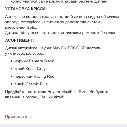
користуватися саме кріслом заради безпеки дитини.
УСТАНОВКА КРІСЛА:
Автокрісло встановлюється так, щоб дитина сиділа обличчям
уперед. Автокрісло кріпиться за допомогою системи
кремлення Isofix.
Дитина фіксується штатним триточковим ременем безпеки.
АСОРТИМЕНТ:
Дитячі автокрісла Heyner MaxiFix ERGO 3D доступні
у чотирьох кольорах:
чорних Pantera Black
сірий Koala Grey
червоний Racing Red
синій Cosmic Blue
Придбайте автокрісло Heyner MaxiFix i-Size і Ви будете
впевнені в безпеці Ваших дітей!
Приховати