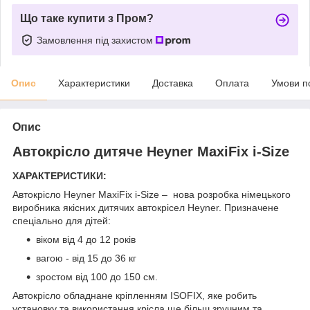
Що таке купити з Пром?
Замовлення під захистом
Опис
Характеристики
Доставка
Оплата
Умови п
Опис
Автокрісло дитяче Heyner MaxiFix i-Size
ХАРАКТЕРИСТИКИ:
Автокрісло Heyner MaxiFix i-Size – нова розробка німецького
виробника якісних дитячих автокрісел Heyner. Призначене
спеціально для дітей:
віком від 4 до 12 років
вагою - від 15 до 36 кг
зростом від 100 до 150 см.
Автокрісло обладнане кріпленням ISOFIX, яке робить
установку та використання крісла ще більш зручним та