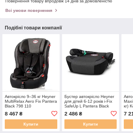
Повернення товару впродовж 14 днів за домовленістю
Всі умови повернення
Подібні товари компанії
Автокрісло 9–36 кг Heyner
Бустер автокрісло Heyner
Авто
MultiRelax Aero Fix Pantera
для дітей 6-12 років i-Fix
MaxiF
Black 798 110
SafeUp L Pantera Black
кг) 
794 210 чорного кольору
8 467
2 486
7 2
₴
₴
Купити
Купити