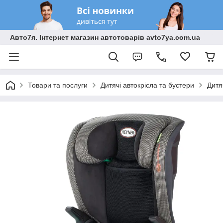
Авто7я. Інтернет магазин автотоварів avto7ya.com.ua
Товари та послуги
Дитячі автокрісла та бустери
Дитя