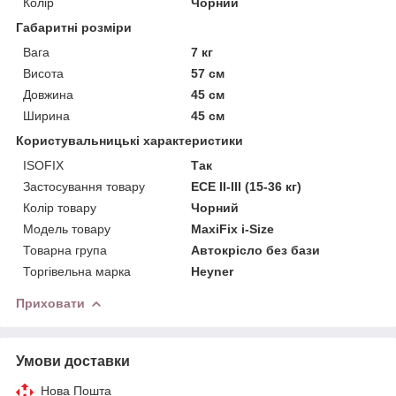
Колір
Чорний
Габаритні розміри
Вага
7 кг
Висота
57 см
Довжина
45 см
Ширина
45 см
Користувальницькі характеристики
ISOFIX
Так
Застосування товару
ECE II-III (15-36 кг)
Колір товару
Чорний
Модель товару
MaxiFix i-Size
Товарна група
Автокрісло без бази
Торгівельна марка
Heyner
Приховати
Умови доставки
Нова Пошта