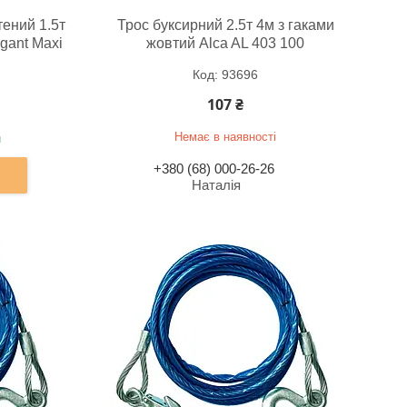
ений 1.5т
Трос буксирний 2.5т 4м з гаками
gant Maxi
жовтий Alca AL 403 100
93696
107 ₴
Немає в наявності
и
+380 (68) 000-26-26
Наталія