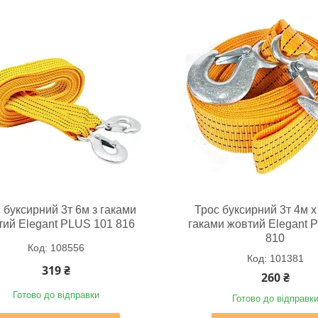
 буксирний 3т 6м з гаками
Трос буксирний 3т 4м х
тий Elegant PLUS 101 816
гаками жовтий Elegant 
810
108556
101381
319 ₴
260 ₴
Готово до відправки
Готово до відправк