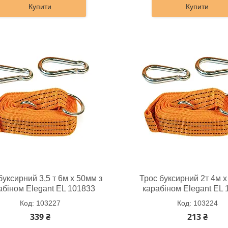
Купити
Купити
буксирний 3,5 т 6м х 50мм з
Трос буксирний 2т 4м х
абіном Elegant EL 101833
карабіном Elegant EL 
103227
103224
339 ₴
213 ₴