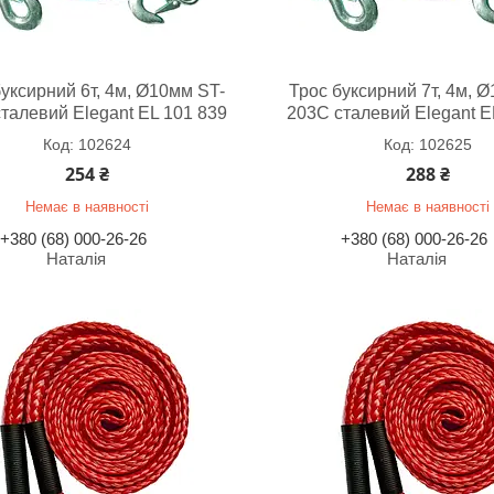
буксирний 6т, 4м, Ø10мм ST-
Трос буксирний 7т, 4м, 
талевий Elegant EL 101 839
203C сталевий Elegant E
102624
102625
254 ₴
288 ₴
Немає в наявності
Немає в наявності
+380 (68) 000-26-26
+380 (68) 000-26-26
Наталія
Наталія