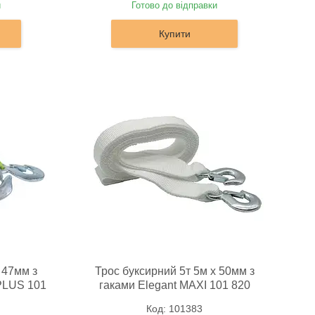
и
Готово до відправки
Купити
 47мм з
Трос буксирний 5т 5м х 50мм з
 PLUS 101
гаками Elegant MAXI 101 820
101383