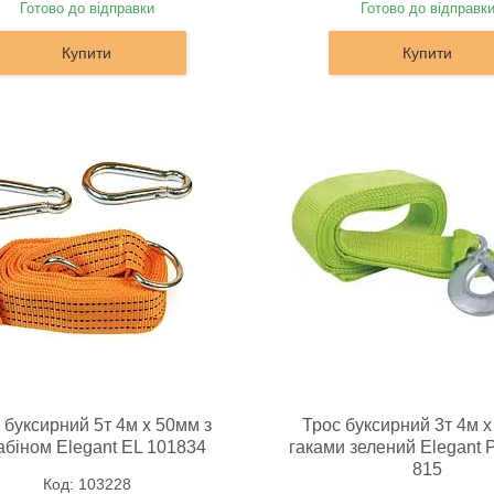
Готово до відправки
Готово до відправк
Купити
Купити
 буксирний 5т 4м х 50мм з
Трос буксирний 3т 4м х
абіном Elegant EL 101834
гаками зелений Elegant
815
103228