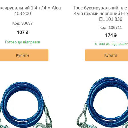
ксирувальний 1.4 т / 4 м Alca
Трос буксирувальний плет
403 200
4м з гаками червоний Ele
EL 101 836
93697
106711
107 ₴
174 ₴
Готово до відправки
Готово до відправк
Купити
Купити