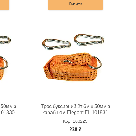
Купити
 50мм з
Трос буксирний 2т 6м х 50мм з
101830
карабіном Elegant EL 101831
103225
238 ₴