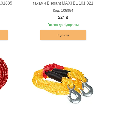
101835
гаками Elegant MAXI EL 101 821
105954
521 ₴
и
Готово до відправки
Купити