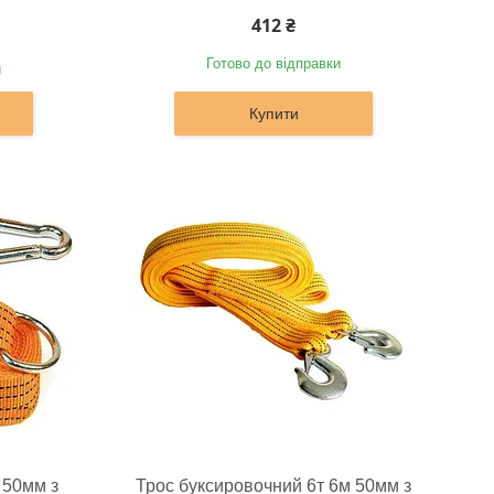
412 ₴
Готово до відправки
и
Купити
 50мм з
Трос буксировочний 6т 6м 50мм з