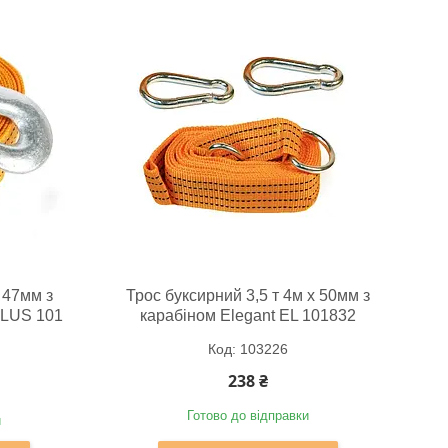
 47мм з
Трос буксирний 3,5 т 4м х 50мм з
PLUS 101
карабіном Elegant EL 101832
103226
238 ₴
Готово до відправки
и