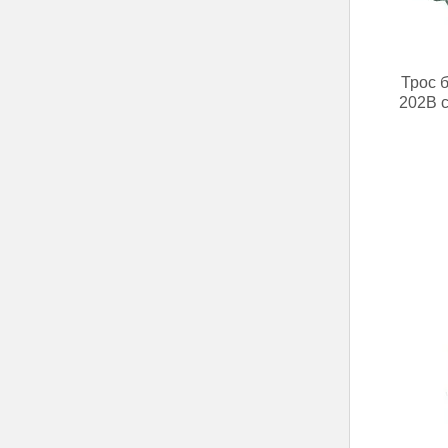
Трос 
202B с