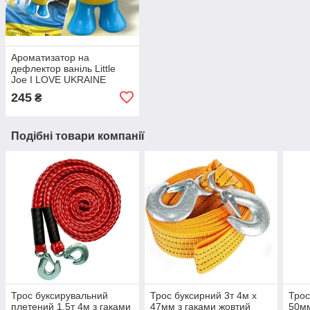
Ароматизатор на
дефлектор ваніль Little
Joe I LOVE UKRAINE
LO2601 / LJLove001
245
₴
Подібні товари компанії
Трос буксирувальний
Трос буксирний 3т 4м х
Трос
плетений 1.5т 4м з гаками
47мм з гаками жовтий
50мм