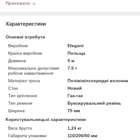
Приховати
Характеристики
Основні атрибути
Виробник
Elegant
Країна виробник
Польща
Довжина
5 м
Максимально допустиме
7.5 т
робоче навантаження
Матеріал троса
Полівінілхлоридні волокна
Стан
Новий
Тип кріплення
Гак-гак
Тип ременя
Буксирувальний ремінь
Ширина
75 мм
Користувальницькі характеристики
Вага брутто
1,24 кг
Габарити упаковки
110/200/50 мм