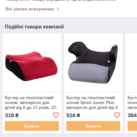
Всі умови повернення
Подібні товари компанії
Бустер на пінопластовій
Бустер на пінопластовій
Буст
основі, автокрісло для
основі Sprint Junior Plus,
основ
дітей від 6 до 12 років, 22-
автокрісло для дітей від 4
авто
36 кг Milex AJAX FP-
до 12 років,15-36 кг сірого
до 1
318
516
384
₴
₴
A10003 червоного кольору
кольру
черв
Купити
Купити