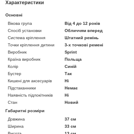
Характеристики
Основні
Вікова група
Від 4 до 12 років
Спосіб установки
Обличчям вперед
Система кріплення
Штатний ремінь
Точки кріплення дитини
3-х точкові ремені
Виробник
Sprint
Країна виробник
Польща
Колір
Синій
Бустер
Так
Кишені для аксесуарів
Ні
Підстаканники
Немає
Наявність підлокітників
Ні
Стан
Новий
Габаритні розміри
Довжина
37 см
Ширина
33 см
Висота
13 см