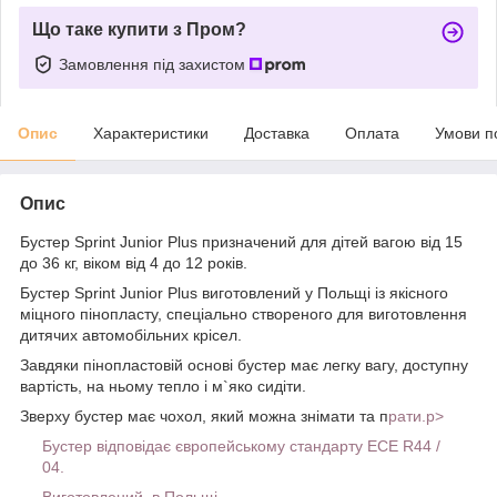
Що таке купити з Пром?
Замовлення під захистом
Опис
Характеристики
Доставка
Оплата
Умови п
Опис
Бустер Sprint Junior Plus призначений для дітей вагою від 15
до 36 кг, віком від 4 до 12 років.
Бустер Sprint Junior Plus виготовлений у Польщі із якісного
міцного пінопласту, спеціально створеного для виготовлення
дитячих автомобільних крісел.
Завдяки пінопластовій основі бустер має легку вагу, доступну
вартість, на ньому тепло і м`яко сидіти.
Зверху бустер має чохол, який можна знімати та п
рати.p>
Бустер відповідає європейському стандарту ECE R44 /
04.
Виготовлений в Польщі.