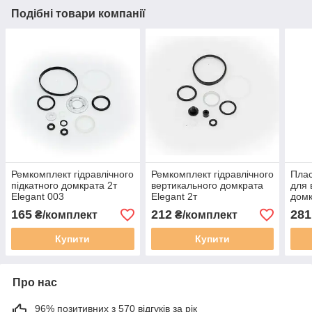
Подібні товари компанії
Ремкомплект гідравлічного
Ремкомплект гідравлічного
Плас
підкатного домкрата 2т
вертикального домкрата
для 
Elegant 003
Elegant 2т
домк
EL 3
165
212
281
₴/комплект
₴/комплект
Купити
Купити
Про нас
96% позитивних з 570 відгуків за рік