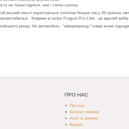
ту не тільки підлоги, але і стінок салону.
й високій якості користуються попитом більше ніж у 35 країнах світ
 презентабельні. Коврики в салон Frogum Pro-Line - це вдалий вибір д
опейського ринку. На автомобіль - "американець" товар може підход
ПРО НАС
Про нас
Каталог товарів
Акції та знижки
Відгуки