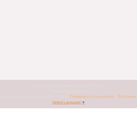
Сайт створений на маркетплейсі
Prom.ua
Продавець на Bigl.ua
Авто7я. Інтернет-магазин автотоварів avto7ya.com.ua |
Поскаржитися на контент
|
Політика к
Select Language
▼