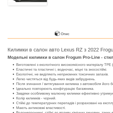
Опис
Килимки в салон авто Lexus RZ з 2022 Frog
Модельні килимки в салон Frogum Pro-Line - стильн
Виготовлені з екологічного високоякісного матеріалу TPE 
Еластичні та пластичні і, водночас, міцні та зносостійкі.
Екологічні, не виділяють неприємних токсичних запахів.
Легко чистяться від будь-яких видів забруднень.
Після згинання / витягування килимка з автомобіля його 
Ідеально повторюють конфігурацію багажника.
Завдяки особливому малюнку килимки ефективно утримують
Колір килимків - чорний.
Стійкі до температурних перепадів і розраховані на експл
Мають антиковзкі властивості.
Водонепроникні, стійкі до впливу хімічних речовин, таких 