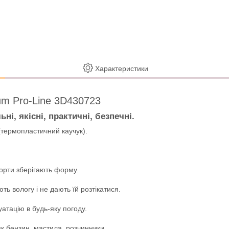
Характеристики
um Pro-Line 3D430723
і, якісні, практичні, безпечні.
(термопластичний каучук).
борти зберігають форму.
 вологу і не дають їй розтікатися.
уатацію в будь-яку погоду.
як бензин, мастила, розчинники.