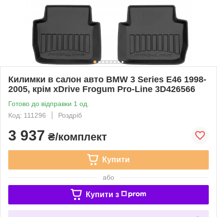
Килимки в салон авто BMW 3 Series E46 1998-
2005, крім xDrive Frogum Pro-Line 3D426566
Готово до відправки 1 од.
Код: 111296
Роздріб
3 937
₴/комплект
Купити
або
Купити з