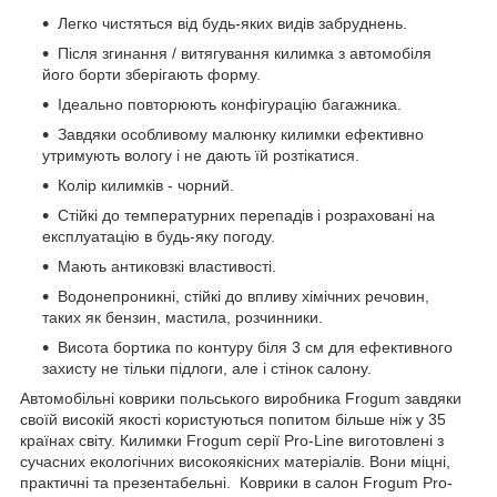
Легко чистяться від будь-яких видів забруднень.
Після згинання / витягування килимка з автомобіля
його борти зберігають форму.
Ідеально повторюють конфігурацію багажника.
Завдяки особливому малюнку килимки ефективно
утримують вологу і не дають їй розтікатися.
Колір килимків - чорний.
Стійкі до температурних перепадів і розраховані на
експлуатацію в будь-яку погоду.
Мають антиковзкі властивості.
Водонепроникні, стійкі до впливу хімічних речовин,
таких як бензин, мастила, розчинники.
Висота бортика по контуру біля 3 см для ефективного
захисту не тільки підлоги, але і стінок салону.
Автомобільні коврики польського виробника Frogum завдяки
своїй високій якості користуються попитом більше ніж у 35
країнах світу. Килимки Frogum серії Pro-Line виготовлені з
сучасних екологічних високоякісних матеріалів. Вони міцні,
практичні та презентабельні. Коврики в салон Frogum Pro-