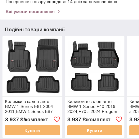
Повернення товару впродовж 14 днів за домовленістю
Всі умови повернення
Подібні товари компанії
Килимки в салон авто
Килимки в салон авто
Кили
BMW 1 Series E81 2004-
BMW 1 Series F40 2019-
BMW 
2011,BMW 1 Series E87
2024,F70 з 2024 Frogum
з 20
2004-2011 Frogum Pro-
Pro-Line 3D425033
3D4
3 937
3 937
3 9
₴/комплект
₴/комплект
Line 3D426887
Купити
Купити