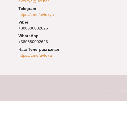
avto7ya@ukr.net
https://t.me/avto7ya
+380680002626
+380680002626
Наш Телеграм канал
https://t.me/avto7a