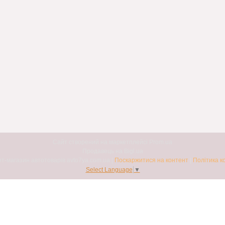
Сайт створений на маркетплейсі
Prom.ua
Продавець на Bigl.ua
Авто7я. Інтернет-магазин автотоварів avto7ya.com.ua |
Поскаржитися на контент
|
Політика к
Select Language
▼