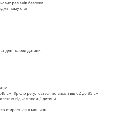
чкових ременів безпеки.
ідмінному стані.
ст для голови дитини.
кцію.
45 см. Крісло регулюється по висоті від 62 до 83 см
алежно від комплекції дитини.
гко стирається в машинці.