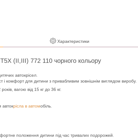
Характеристики
T5X (II,III) 772 110 чорного кольору
итячих автокрісел.
т і комфорт для дитини з привабливим зовнішнім виглядом виробу.
оків, вагою від 15 кг до 36 кг.
я авток
рісла в автом
обіль.
мфортне положення дитини під час тривалих подорожей.