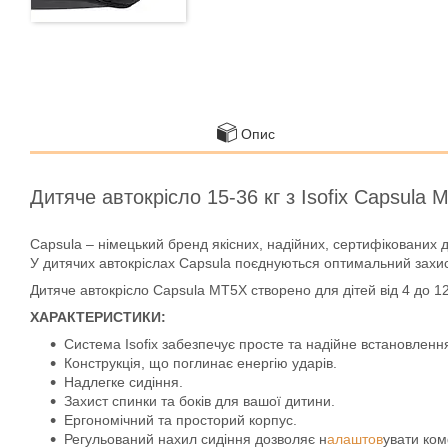
Опис
Дитяче автокрісло 15-36 кг з Isofix Capsula M
Capsula – німецький бренд якісних, надійних, сертифікованих д
У дитячих автокріслах Capsula поєднуються оптимальний захис
Дитяче автокрісло Capsula MT5X створено для дітей від 4 до 12 р
ХАРАКТЕРИСТИКИ:
Система Isofix забезпечує просте та надійне встановленн
Конструкція, що поглинає енергію ударів.
Надлегке сидіння.
Захист спинки та боків для вашої дитини.
Ергономічний та просторий корпус.
Регульований нахил сидіння дозволяє н
алаштов
увати ко