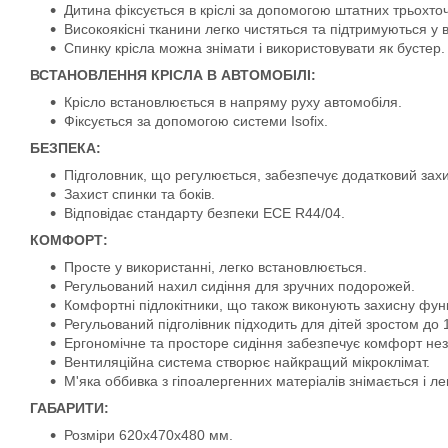
Дитина фіксується в кріслі за допомогою штатних трьохто
Високоякісні тканини легко чистяться та підтримуються у в
Спинку крісла можна знімати і використовувати як бустер.
ВСТАНОВЛЕННЯ КРІСЛА В АВТОМОБІЛІ:
Крісло встановлюється в напряму руху автомобіля.
Фіксується за допомогою системи Isofix.
БЕЗПЕКА:
Підголовник, що регулюється, забезпечує додатковий захи
Захист спинки та боків.
Відповідає стандарту безпеки ECE R44/04.
КОМФОРТ:
Просте у використанні, легко встановлюється.
Регульований нахил сидіння для зручних подорожей.
Комфортні підлокітники, що також виконують захисну фун
Регульований підголівник підходить для дітей зростом до 1
Ергономічне та просторе сидіння забезпечує комфорт нез
Вентиляційна система створює найкращий мікроклімат.
М'яка оббивка з гіпоалергенних матеріалів знімається і ле
ГАБАРИТИ:
Розміри 620x470x480 мм.