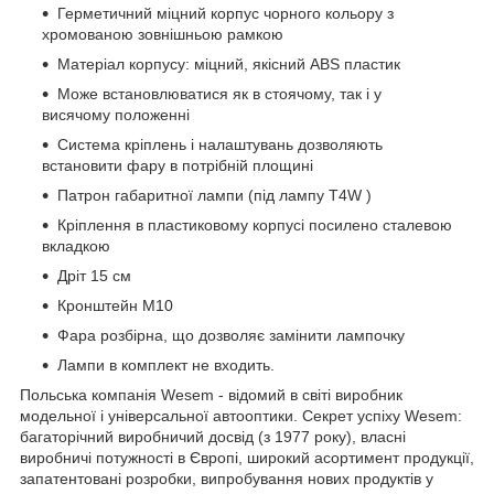
Герметичний міцний корпус чорного кольору з
хромованою зовнішньою рамкою
Матеріал корпусу: міцний, якісний ABS пластик
Може встановлюватися як в стоячому, так і у
висячому положенні
Система кріплень і налаштувань дозволяють
встановити фару в потрібній площині
Патрон габаритної лампи (під лампу T4W )
Кріплення в пластиковому корпусі посилено сталевою
вкладкою
Дріт 15 см
Кронштейн М10
Фара розбірна, що дозволяє замінити лампочку
Лампи в комплект не входить.
Польська компанія Wesem - відомий в світі виробник
модельної і універсальної автооптики. Секрет успіху Wesem:
багаторічний виробничий досвід (з 1977 року), власні
виробничі потужності в Європі, широкий асортимент продукції,
запатентовані розробки, випробування нових продуктів у