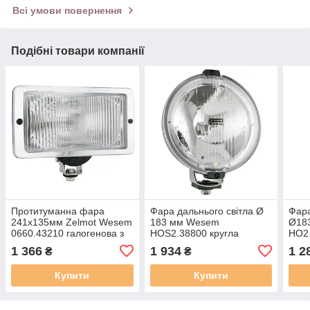
Всі умови повернення
Подібні товари компанії
Протитуманна фара
Фара дальнього світла Ø
Фара
241x135мм Zelmot Wesem
183 мм Wesem
Ø18
0660.43210 галогенова з
HOS2.38800 кругла
HO2.
хромованою рамкою 1 шт
галогенова з габаритом
гало
1 366
1 934
1 2
₴
₴
LED RING 12V і дротом
скло
Купити
Купити