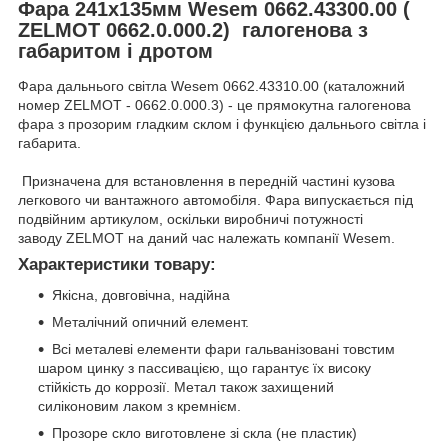
Фара 241x135мм Wesem 0662.43300.00 (
ZELMOT 0662.0.000.2) галогенова з
габаритом і дротом
Фара дальнього світла Wesem 0662.43310.00 (каталожний
номер ZELMOT - 0662.0.000.3) - це прямокутна галогенова
фара з прозорим гладким склом і функцією дальнього світла і
габарита.
Призначена для встановлення в передній частині кузова
легкового чи вантажного автомобіля. Фара випускається під
подвійним артикулом, оскільки виробничі потужності
заводу ZELMOT на даний час належать компанії Wesem.
Характеристики товару:
Якісна, довговічна, надійна
Металічний опичний елемент.
Всі металеві елементи фари гальванізовані товстим
шаром цинку з пассивацією, що гарантує їх високу
стійкість до коррозії. Метал також захищений
силіконовим лаком з кремнієм.
Прозоре скло виготовлене зі скла (не пластик)