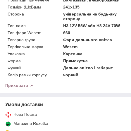
Розміри (ШхВ)мм
241x135
Сторона
універсальна на будь-яку
сторону
Тип ламп
H3 12V 55W або H3 24V 70W
Тип фари Wesem
660
Товарна група
Фари дальнього світла
Торгівельна марка
Wesem
Упаковка
Картонна
Форма
Прямокутна
Функції
Дальнє світло і габарит
Колір рамки корпусу
чорний
Приховати
Умови доставки
Нова Пошта
Магазини Rozetka