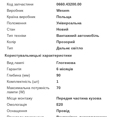
Код запчастини
0660.43200.00
Виробник
Wesem
Країна виробник
Польща
Положення
Універсальна
Стан
Новий
Тип техніки
Вантажний автомобіль
Колір
Прозорий
Тип
Дальнє світло
Користувальницькі характеристики
Вид лампі
Глогенова
Гарантія
6 місяців
Глибина (мм)
90
Комплектність (шт)
1
Максимальна потужність
70
лампи (W)
Місце монтажу
Передня частина кузова
Омологація
Е20
Оснащення
Провід
Приклади примененя
Вантажівки, внежорожники