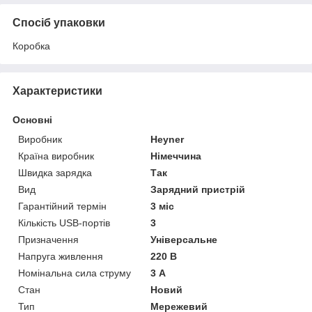
Спосіб упаковки
Коробка
Характеристики
Основні
Виробник
Heyner
Країна виробник
Німеччина
Швидка зарядка
Так
Вид
Зарядний пристрій
Гарантійний термін
3 міс
Кількість USB-портів
3
Призначення
Універсальне
Напруга живлення
220 В
Номінальна сила струму
3 А
Стан
Новий
Тип
Мережевий