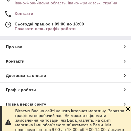
Івано-Франківська область, Івано-Франківськ, Україна
Контакти
Сьогодні працює з 09:00 до 18:00
Показати весь графік роботи
Про нас
Контакти
Доставка та оплата
Графік роботи
Повна версія сайту
Вітаємо Вас на сайті нашого інтернет магазину. Зараз за
графіком неробочий час. Ви можете оформити
Сайт створено на маркетплейсі
Prom.ua
замовлення на товари, які Вас цікавлять, на сайті
магазина і ми обов`язкого зв`яжемося з Вами. Ми
працюємо: пн-пт з 9.00 до 18.00, сб 9.00-14.00. Дякуємо