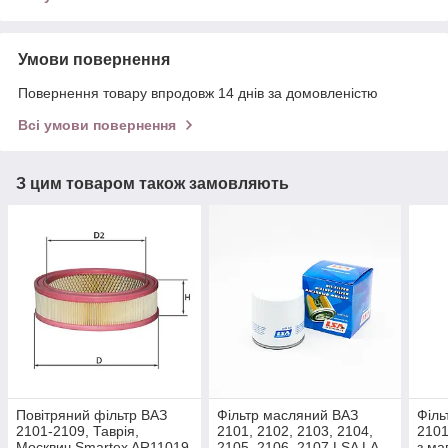
Умови повернення
Повернення товару впродовж 14 днів за домовленістю
Всі умови повернення
З цим товаром також замовляють
Повітряний фільтр ВАЗ
Фільтр масляний ВАЗ
Філь
2101-2109, Таврія,
2101, 2102, 2103, 2104,
2101
Москвич Smartex AR11019
2105, 2106, 2107 LSA LA
з ма