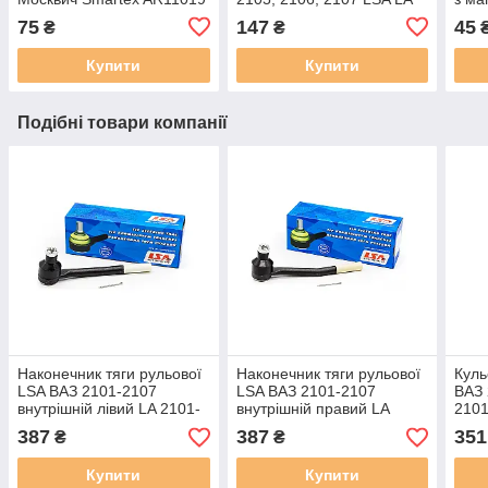
аналог Mann C 2443/1,
OF 3102, аналог MANN
521
75
147
45
₴
₴
Mahle LX 158
920/21
Купити
Купити
Подібні товари компанії
Наконечник тяги рульової
Наконечник тяги рульової
Куль
LSA ВАЗ 2101-2107
LSA ВАЗ 2101-2107
ВАЗ 
внутрішній лівий LA 2101-
внутрішній правий LA
210
3003064
2101-3003058
387
387
351
₴
₴
Купити
Купити