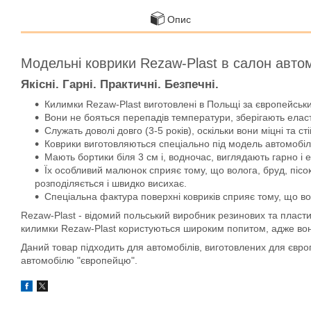
Опис
Модельні коврики Rezaw-Plast в салон авто
Якісні. Гарні. Практичні. Безпечні.
Килимки Rezaw-Plast виготовлені в Польщі за європейськи
Вони не бояться перепадів температури, зберігають еласти
Служать доволі довго (3-5 років), оскільки вони міцні та сті
Коврики виготовляються спеціально під модель автомобіля
Мають бортики біля 3 см і, водночас, виглядають гарно і 
Їх особливий малюнок сприяє тому, що волога, бруд, пісок
розподіляється і швидко висихає.
Спеціальна фактура поверхні ковриків сприяє тому, що во
Rezaw-Plast - відомий польський виробник резинових та пласти
килимки Rezaw-Plast користуються широким попитом, адже вони д
Даний товар підходить для автомобілів, виготовлених для євр
автомобілю "європейцю".