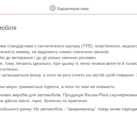
Характеристики
мобіля
ми стандартами з синтетичного каучуку (ТРЕ): еластичного, міцного 
чність взимку, не виділяють ніяких токсичних запахів.
йкі до витирання і до дії різних хімічних речовин.
, тому лягають ідеально, при цьому їх легко можна витягти й почис
естетично.
 залишаються внизу, а ноги чи речі стоять на чистій сухій поверхні
ни міцно тримаються підлоги, а ноги по ним не ковзають.
кових виробів для автомобілів. Продукція Rezaw-Plast сертифікован
ійсно якісні, гарні, безпечні та практичні.
опейського ринку. На автомобіль - "американець" товар може підход