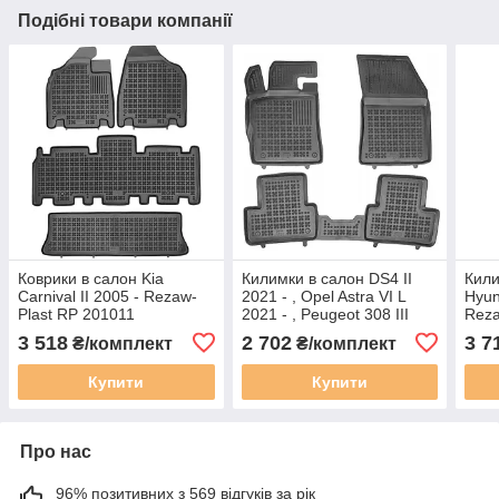
Подібні товари компанії
Коврики в салон Kia
Килимки в салон DS4 II
Кили
Carnival II 2005 - Rezaw-
2021 - , Opel Astra VI L
Hyun
Plast RP 201011
2021 - , Peugeot 308 III
Reza
2021 - Rezaw-Plast RP
3 518
2 702
3 7
₴/комплект
₴/комплект
201318
Купити
Купити
Про нас
96% позитивних з 569 відгуків за рік