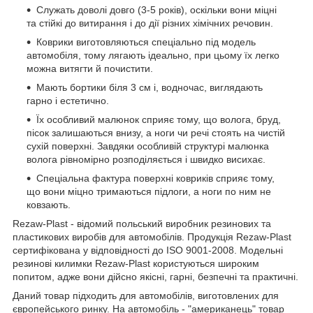
Служать доволі довго (3-5 років), оскільки вони міцні
та стійкі до витирання і до дії різних хімічних речовин.
Коврики виготовляються спеціально під модель
автомобіля, тому лягають ідеально, при цьому їх легко
можна витягти й почистити.
Мають бортики біля 3 см і, водночас, виглядають
гарно і естетично.
Їх особливий малюнок сприяє тому, що волога, бруд,
пісок залишаються внизу, а ноги чи речі стоять на чистій
сухій поверхні. Завдяки особливій структурі малюнка
волога рівномірно розподіляється і швидко висихає.
Спеціальна фактура поверхні ковриків сприяє тому,
що вони міцно тримаються підлоги, а ноги по ним не
ковзають.
Rezaw-Plast - відомий польський виробник резинових та
пластикових виробів для автомобілів. Продукція Rezaw-Plast
сертифікована у відповідності до ISO 9001-2008. Модельні
резинові килимки Rezaw-Plast користуються широким
попитом, адже вони дійсно якісні, гарні, безпечні та практичні.
Даний товар підходить для автомобілів, виготовлених для
європейського ринку. На автомобіль - "американець" товар