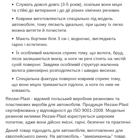
Служать доволі довго (3-5 років), оскільки вони міцні
та стійкі до витирання і до дії різних хімічних речовин.
Коврики виготовляються спеціально під модель
автомобіля, тому лягають ідеально, при цьому їх легко
можна витягти й почистити.
Мають бортики біля 3 см і, водночас, виглядають
гарно і естетично.
Їх особливий малюнок сприяє тому, що волога, бруд,
пісок залишаються внизу, а ноги чи речі стоять на чистій
сухій поверхні. Завдяки особливій структурі малюнка
волога рівномірно розподіляється і швидко висихає.
Спеціальна фактура поверхні ковриків сприяє тому,
що вони міцно тримаються підлоги, а ноги по ним не
ковзають.
Rezaw-Plast - відомий польський виробник резинових та
пластикових виробів для автомобілів. Продукція Rezaw-Plast
сертифікована у відповідності до ISO 9001-2008. Модельні
резинові килимки Rezaw-Plast користуються широким
попитом, адже вони дійсно якісні, гарні, безпечні та практичні.
Даний товар підходить для автомобілів, виготовлених для
європейського ринку. На автомобіль - "американець" товар