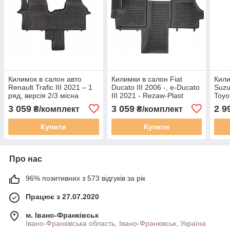
Килимок в салон авто
Килимки в салон Fiat
Кили
Renault Trafic III 2021 – 1
Ducato III 2006 -, e-Ducato
Suzu
ряд, версія 2/3 місна
III 2021 - Rezaw-Plast
Toyo
Rezaw-Plast RP 201938
201321
Reza
3 059
3 059
2 9
₴/комплект
₴/комплект
Купити
Купити
Про нас
96% позитивних з 573 відгуків за рік
Працює з 27.07.2020
м. Івано-Франківськ
Івано-Франківська область, Івано-Франківськ, Україна