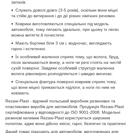
запахів.
Служать доволі довго (3-5 років), оскільки вони міцні
та стійкі до витирання і до дії різних хімічних речовин.
Коврики виготовляються спеціально під модель
автомобіля, тому лягають ідеально, при цьому їх легко
можна витягти й почистити.
Мають бортики біля 3 см і, водночас, виглядають
гарно і естетично.
Їх особливий малюнок сприяє тому, що волога, бруд,
пісок залишаються внизу, а ноги чи речі стоять на чистій
сухій поверхні. Завдяки особливій структурі малюнка
волога рівномірно розподіляється і швидко висихає.
Спеціальна фактура поверхні ковриків сприяє тому,
що вони міцно тримаються підлоги, а ноги по ним не
ковзають.
Rezaw-Plast - відомий польський виробник резинових та
пластикових виробів для автомобілів. Продукція Rezaw-Plast
сертифікована у відповідності до ISO 9001-2008. Модельні
резинові килимки Rezaw-Plast користуються широким
попитом, адже вони дійсно якісні, гарні, безпечні та практичні.
Даний товар підходить для автомобілів, виготовлених для