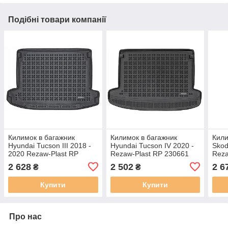
Подібні товари компанії
Килимок в багажник
Килимок в багажник
Кили
Hyundai Tucson III 2018 -
Hyundai Tucson IV 2020 -
Skod
2020 Rezaw-Plast RP
Rezaw-Plast RP 230661
Reza
230654
2 628
2 502
2 6
₴
₴
Купити
Купити
Про нас