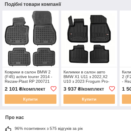
Подібні товари компанії
Коврики в салон BMW 2
Килимки в салон авто
Кили
(F45) active tourer 2014 -
BMW X1 U11 з 2022,X2
2 (F
Rezaw-Plast RP 200721
U10 з 2023 Frogum Pro-
- Re
Line 3D430655
2 101
3 937
1 5
₴/комплект
₴/комплект
Купити
Купити
Про нас
96% позитивних з 575 відгуків за рік