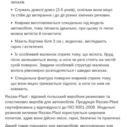
запахів.
Служать доволі довго (3-5 років), оскільки вони міцні
та стійкі до витирання і до дії різних хімічних речовин.
Коврики виготовляються спеціально під модель
автомобіля, тому лягають ідеально, при цьому їх легко
можна витягти й почистити.
Мають бортики біля 3 см і, водночас, виглядають
гарно і естетично.
Їх особливий малюнок сприяє тому, що волога, бруд,
пісок залишаються внизу, а ноги чи речі стоять на чистій
сухій поверхні. Завдяки особливій структурі малюнка
волога рівномірно розподіляється і швидко висихає.
Спеціальна фактура поверхні ковриків сприяє тому,
що вони міцно тримаються підлоги, а ноги по ним не
ковзають.
Rezaw-Plast - відомий польський виробник резинових та
пластикових виробів для автомобілів. Продукція Rezaw-Plast
сертифікована у відповідності до ISO 9001-2008. Модельні
резинові килимки Rezaw-Plast користуються широким
попитом, адже вони дійсно якісні, гарні, безпечні та практичні.
Даний товар підходить для автомобілів, виготовлених для