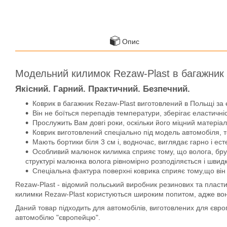
Опис
Модельний килимок Rezaw-Plast в багажник
Якісний. Гарний. Практичний. Безпечний.
Коврик в багажник Rezaw-Plast виготовлений в Польщі за 
Він не боїться перепадів температури, зберігає еластичніс
Прослужить Вам довгі роки, оскільки його міцний матеріал 
Коврик виготовлений спеціально під модель автомобіля, т
Мають бортики біля 3 см і, водночас, виглядає гарно і ест
Особливий малюнок килимка сприяє тому, що волога, бруд, 
структурі малюнка волога рівномірно розподіляється і швид
Спеціальна фактура поверхні коврика сприяє тому,що він 
Rezaw-Plast - відомий польський виробник резинових та пласти
килимки Rezaw-Plast користуються широким попитом, адже вони д
Даний товар підходить для автомобілів, виготовлених для євр
автомобілю "європейцю".