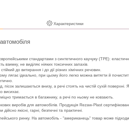
Характеристики
 автомобіля
європейськими стандартами з синтетичного каучуку (ТРЕ): еластично
ть взимку, не виділяє ніяких токсичних запахів.
стійкий до витирання і до дії різних хімічних речовин.
ому лягає ідеально, при цьому його легко можна витягти й почистит
етично.
пісок залишаються внизу, а речі стоять на чистій сухій поверхні. 
ко висихає.
міцно тримається в багажнику, а речі по ньому не ковзають.
кових виробів для автомобілів. Продукція Rezaw-Plast сертифікован
ійсно якісні, гарні, безпечні та практичні.
опейського ринку. На автомобіль - "американець" товар може підход