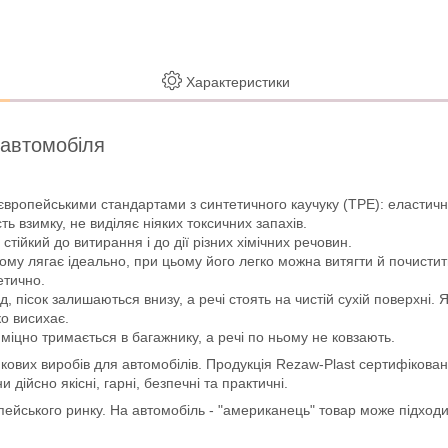
Характеристики
 автомобіля
європейськими стандартами з синтетичного каучуку (ТРЕ): еластично
ть взимку, не виділяє ніяких токсичних запахів.
стійкий до витирання і до дії різних хімічних речовин.
ому лягає ідеально, при цьому його легко можна витягти й почистит
етично.
пісок залишаються внизу, а речі стоять на чистій сухій поверхні. 
ко висихає.
міцно тримається в багажнику, а речі по ньому не ковзають.
кових виробів для автомобілів. Продукція Rezaw-Plast сертифікован
ійсно якісні, гарні, безпечні та практичні.
опейського ринку. На автомобіль - "американець" товар може підход