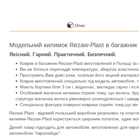
Опис
Модельний килимок Rezaw-Plast в багажник
Якісний. Гарний. Практичний. Безпечний.
Коврик в багажник Rezaw-Plast виготовлений в Польщі за 
Він не боїться перепадів температури, зберігає еластичніс
Прослужить Вам довгі роки, оскільки його міцний матеріал 
Коврик виготовлений спеціально під модель автомобіля, т
Мають бортики біля 3 см і, водночас, виглядає гарно і ест
Особливий малюнок килимка сприяє тому, що волога, бруд, 
структурі малюнка волога рівномірно розподіляється і швид
Спеціальна фактура поверхні коврика сприяє тому,що він 
Rezaw-Plast - відомий польський виробник резинових та пласти
килимки Rezaw-Plast користуються широким попитом, адже вони д
Даний товар підходить для автомобілів, виготовлених для євр
автомобілю "європейцю".