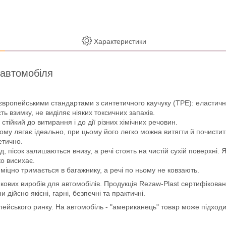
Характеристики
 автомобіля
європейськими стандартами з синтетичного каучуку (ТРЕ): еластично
ть взимку, не виділяє ніяких токсичних запахів.
стійкий до витирання і до дії різних хімічних речовин.
ому лягає ідеально, при цьому його легко можна витягти й почистит
етично.
пісок залишаються внизу, а речі стоять на чистій сухій поверхні. 
ко висихає.
міцно тримається в багажнику, а речі по ньому не ковзають.
кових виробів для автомобілів. Продукція Rezaw-Plast сертифікован
ійсно якісні, гарні, безпечні та практичні.
опейського ринку. На автомобіль - "американець" товар може підход