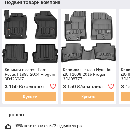
Подібні товари компанії
Килимки в салон Ford
Килимки в салон Hyundai
Кили
Focus I 1998-2004 Frogum
i20 I 2008-2015 Frogum
i20 
3D426047
3D408777
3D4
3 150
3 150
3 1
₴/комплект
₴/комплект
Купити
Купити
Про нас
96% позитивних з 572 відгуків за рік