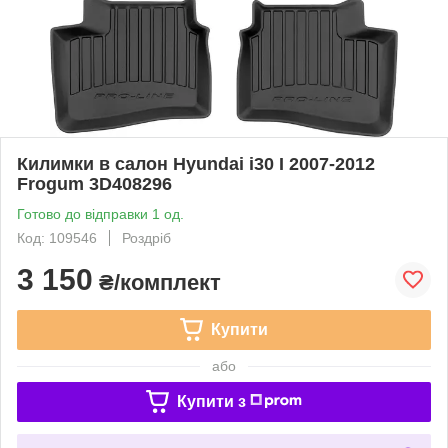
Килимки в салон Hyundai i30 I 2007-2012
Frogum 3D408296
Готово до відправки 1 од.
Код: 109546
Роздріб
3 150
₴/комплект
Купити
або
Купити з