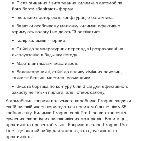
Після згинання / витягування килимка з автомобіля
його борти зберігають форму.
Ідеально повторюють конфігурацію багажника.
Завдяки особливому малюнку килимки ефективно
утримують вологу і не дають їй розтікатися.
Колір килимків - чорний.
Стійкі до температурних перепадів і розраховані на
експлуатацію в будь-яку погоду.
Мають антиковзкі властивості.
Водонепроникні, стійкі до впливу хімічних речовин,
таких як бензин, мастила, розчинники.
Висота бортика по контуру біля 3 см для ефективного
захисту не тільки підлоги, але і стінок салону.
Автомобільні коврики польського виробника Frogum завдяки
своїй високій якості користуються попитом більше ніж у 35
країнах світу. Килимки Frogum серії Pro-Line виготовлені з
сучасних екологічних високоякісних матеріалів. Вони міцні,
практичні та презентабельні. Коврики в салон Frogum Pro-
Line - це вдалий вибір для кожного, хто цінує якість та
практичність!