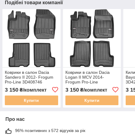
Подібні товари компанії
Коврики в салон Dacia
Коврики в салон Dacia
Кили
Sandero II 2012- Frogum
Logan II MCV 2014-
Bayo
Pro-Line 3D408746
Frogum Pro-Line
3D4
3D407534
3 150
3 150
3 1
₴/комплект
₴/комплект
Купити
Купити
Про нас
96% позитивних з 572 відгуків за рік