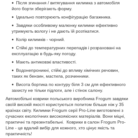
Після згинання / витягування килимка з автомобіля
його борти зберігають форму.
Ідеально повторюють конфігурацію багажника.
Завдяки особливому малюнку килимки ефективно
утримують вологу і не дають їй розтікатися.
Колір килимків - чорний.
Стійкі до температурних перепадів і розраховані на
експлуатацію в будь-яку погоду.
Мають антиковзкі властивості.
Водонепроникні, стійкі до впливу хімічних речовин,
таких як бензин, мастила, розчинники.
Висота бортика по контуру біля 3 см для ефективного
захисту не тільки підлоги, але і стінок салону.
Автомобільні коврики польського виробника Frogum завдяки
своїй високій якості користуються попитом більше ніж у 35
країнах світу. Килимки Frogum серії Pro-Line виготовлені з
сучасних екологічних високоякісних матеріалів. Вони міцні,
практичні та презентабельні. Коврики в салон Frogum Pro-
Line - це вдалий вибір для кожного, хто цінує якість та
практичність!