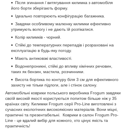
Після згинання / витягування килимка з автомобіля
його борти зберігають форму.
Ідеально повторюють конфігурацію багажника.
Завдяки особливому малюнку килимки ефективно
утримують вологу і не дають їй розтікатися.
Колір килимків - чорний.
Стійкі до температурних перепадів і розраховані на
експлуатацію в будь-яку погоду.
Мають антиковзкі властивості.
Водонепроникні, стійкі до впливу хімічних речовин,
таких як бензин, мастила, розчинники.
Висота бортика по контуру біля 3 см для ефективного
захисту не тільки підлоги, але і стінок салону.
Автомобільні коврики польського виробника Frogum завдяки
своїй високій якості користуються попитом більше ніж у 35
країнах світу. Килимки Frogum серії Pro-Line виготовлені з
сучасних екологічних високоякісних матеріалів. Вони міцні,
практичні та презентабельні. Коврики в салон Frogum Pro-
Line - це вдалий вибір для кожного, хто цінує якість та
практичність!