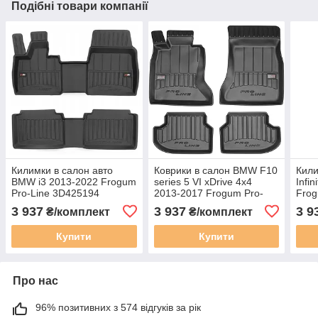
Подібні товари компанії
Килимки в салон авто
Коврики в салон BMW F10
Кили
BMW i3 2013-2022 Frogum
series 5 VI xDrive 4x4
Infi
Pro-Line 3D425194
2013-2017 Frogum Pro-
Frog
Line 3D407374
3D4
3 937
3 937
3 9
₴/комплект
₴/комплект
Купити
Купити
Про нас
96% позитивних з 574 відгуків за рік