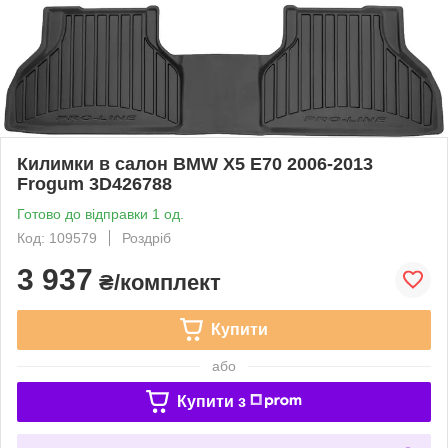
Килимки в салон BMW X5 E70 2006-2013
Frogum 3D426788
Готово до відправки 1 од.
Код: 109579
Роздріб
3 937
₴/комплект
Купити
або
Купити з