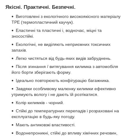
Якісні. Практичні. Безпечні.
Виготовлені з екологічного високоякісного матеріалу
TPE (термопластичний каучук).
Еластичні та пластичні і, водночас, міцні та
зносостійкі.
Екологічні, не виділяють неприємних токсичних
запахів.
Легко чистяться від будь-яких видів забруднень.
Після згинання / витягування килимка з автомобіля
його борти зберігають форму.
Ідеально повторюють конфігурацію багажника.
Завдяки особливому малюнку килимки ефективно
утримують вологу і не дають їй розтікатися.
Колір килимків - чорний.
Стійкі до температурних перепадів і розраховані на
експлуатацію в будь-яку погоду.
Мають антиковзкі властивості.
Водонепроникні, стійкі до впливу хімічних речовин,