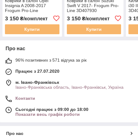
Коврики в салон Opel
Коврики в салон Suzuki
Кили
Insignia A 2008-2017
Swift V 2017- Frogum Pro-
i30 
Frogum Pro-Line
Line 3D407930
3D4
3D408524
3 150
3 150
3 1
₴/комплект
₴/комплект
Купити
Купити
Про нас
96% позитивних з 571 відгука за рік
Працює з 27.07.2020
м. Івано-Франківськ
Івано-Франківська область, Івано-Франківськ, Україна
Контакти
Сьогодні працює з 09:00 до 18:00
Показати весь графік роботи
Про нас