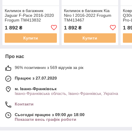
Килимок в багажник
Килимок в багажник Kia
Ковр
Jaguar F-Pace 2016-2020
Niro I 2016-2022 Frogum
Q30s
Frogum TM413832
TM413467
Pro-
1 892
1 892
1 8
₴
₴
Купити
Купити
Про нас
96% позитивних з 569 відгуків за рік
Працює з 27.07.2020
м. Івано-Франківськ
Івано-Франківська область, Івано-Франківськ, Україна
Контакти
Сьогодні працює з 09:00 до 18:00
Показати весь графік роботи