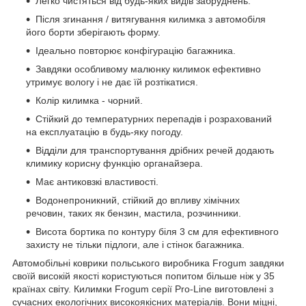
Легко чистяться від будь-яких видів забруднень.
Після згинання / витягування килимка з автомобіля
його борти зберігають форму.
Ідеально повторює конфігурацію багажника.
Завдяки особливому малюнку килимок ефективно
утримує вологу і не дає їй розтікатися.
Колір килимка - чорний.
Стійкий до температурних перепадів і розрахований
на експлуатацію в будь-яку погоду.
Відділи для транспортування дрібних речей додають
климику корисну функцію органайзера.
Має антиковзкі властивості.
Водонепроникний, стійкий до впливу хімічних
речовин, таких як бензин, мастила, розчинники.
Висота бортика по контуру біля 3 см для ефективного
захисту не тільки підлоги, але і стінок багажника.
Автомобільні коврики польського виробника Frogum завдяки
своїй високій якості користуються попитом більше ніж у 35
країнах світу. Килимки Frogum серії Pro-Line виготовлені з
сучасних екологічних високоякісних матеріалів. Вони міцні,