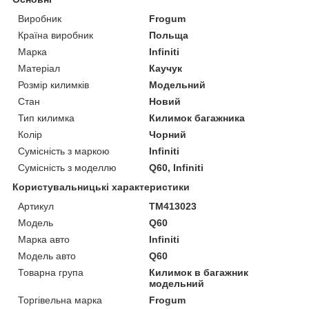
Виробник
Frogum
Країна виробник
Польща
Марка
Infiniti
Матеріал
Каучук
Розмір килимків
Модельний
Стан
Новий
Тип килимка
Килимок багажника
Колір
Чорний
Сумісність з маркою
Infiniti
Сумісність з моделлю
Q60, Infiniti
Користувальницькі характеристики
Артикул
TM413023
Мoдель
Q60
Марка авто
Infiniti
Модель авто
Q60
Товарна група
Килимок в багажник
модельний
Торгівельна марка
Frogum