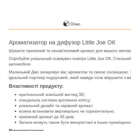
Опис
Ароматизатор на дифузор Little Joe ОК
Шукаєте приємний та ненав'язливий аромат для вашого автомо
Спробуйте унікальний освіжувач повітря Little Joe ОК. Стильни
автомобіля.
Маленький Джо зачаровує вас ароматом та своєю посмішкою. З
ідеальний партнер подорожей, який завжди хоче вирушити з ва
Властивості продукту:
оригінальний зовнішній вигляд 3D;
спеціальна система кріплення кліпсу;
унікальний дизайн та чарівний аромат;
можна встановити вертикально чи горизонтально;
приємний аромат до 45 днів;
Запахи можуть також бути використані в інших приміщення
Використання: