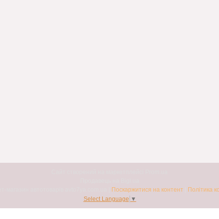
Сайт створений на маркетплейсі
Prom.ua
Продавець на Bigl.ua
Авто7я. Інтернет-магазин автотоварів avto7ya.com.ua |
Поскаржитися на контент
|
Політика к
Select Language
▼