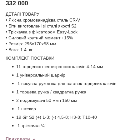
332 000
ДЕТАЛІ ТОВАРУ
• Якісна хромованадієва сталь CR-V
• Біти виготовлені зі сталі якості S2
• Тріскачка з фіксатором Easy-Lock
• Силовий крутний момент +15%
• Розмір: 295x170x58 мм
• Вага: 1.4 кг
КОМПЛЕКТ ПОСТАВКИ
11 торцевих шестигранних ключів 4-14 мм
1 універсальний шарнір
1 висувна рукоятка для вставок торцевих ключів
1 торцева ручка / квадратна ручка
2 подовжувачі 50 мм і 150 мм
1 штекер
19 біт S2 (+) 1-3; (-) 4,5-8; Н3-8; T10-40
1 тріскачка ¼''
Приховати