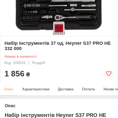
Набір інструментів 37 од. Heyner S37 PRO НЕ
332 000
Немає в наявності
Код: 100516
Роздріб
1 856
₴
Опис
Характеристики
Доставка
Оплата
Умови п
Опис
Набір інструментів Heyner S37 PRO НЕ