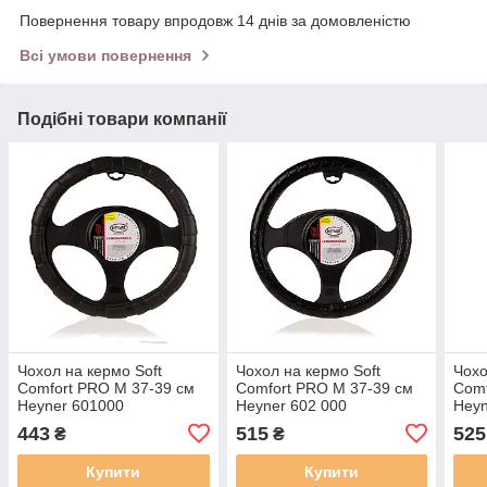
Повернення товару впродовж 14 днів за домовленістю
Всі умови повернення
Подібні товари компанії
Чохол на кермо Soft
Чохол на кермо Soft
Чохо
Comfort PRO M 37-39 см
Comfort PRO M 37-39 см
Comf
Heyner 601000
Heyner 602 000
Heyn
443
515
525
₴
₴
Купити
Купити