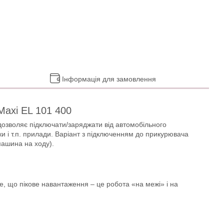
Інформація для замовлення
Maxi EL 101 400
озволяє підключати/заряджати від автомобільного
 і т.п. прилади. Варіант з підключенням до прикурювача
машина на ходу).
е, що пікове навантаження – це робота «на межі» і на