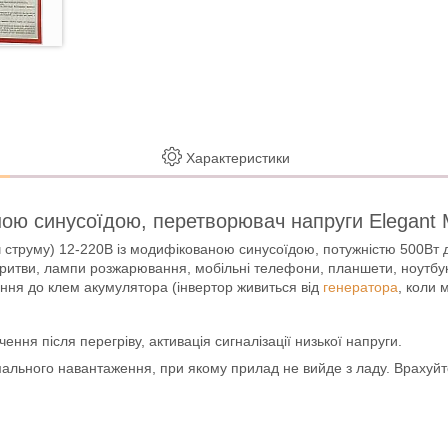
Характеристики
ною синусоїдою, перетворювач напруги Elegant 
 струму) 12-220В із модифікованою синусоїдою, потужністю 500Вт д
итви, лампи розжарювання, мобільні телефони, планшети, ноутбуки
ання до клем акумулятора (інвертор живиться від
генератора
, коли 
ння після перегріву, активація сигналізації низької напруги.
симального навантаження, при якому прилад не вийде з ладу. Врахуйт