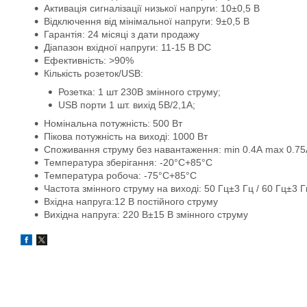
Активація сигналізації низької напруги: 10±0,5 В
Відключення від мінімальної напруги: 9±0,5 В
Гарантія: 24 місяці з дати продажу
Діапазон вхідної напруги: 11-15 В DC
Ефективність: >90%
Кількість розеток/USB:
Розетка: 1 шт 230В змінного струму;
USB порти 1 шт. вихід 5В/2,1А;
Номінальна потужність: 500 Вт
Пікова потужність на виході: 1000 Вт
Споживання струму без навантаження: min 0.4А max 0.75
Температура зберігання: -20°C+85°C
Температура робоча: -75°C+85°C
Частота змінного струму на виході: 50 Гц±3 Гц / 60 Гц±3 Г
Вхідна напруга:12 В постійного струму
Вихідна напруга: 220 В±15 В змінного струму