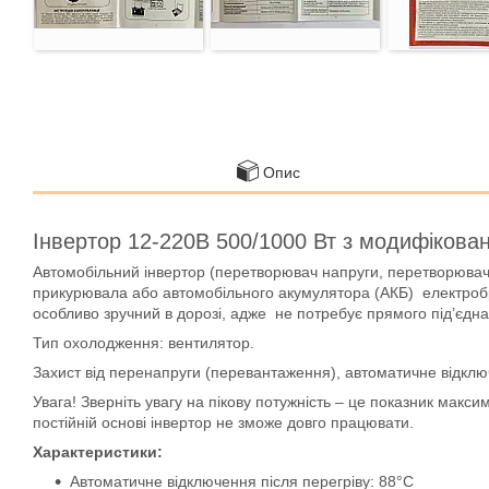
Опис
Інвертор 12-220В 500/1000 Вт з модифікова
Автомобільний інвертор (перетворювач напруги, перетворювач
прикурювала або автомобільного акумулятора (АКБ) електробр
особливо зручний в дорозі, адже не потребує прямого під’єдн
Тип охолодження: вентилятор.
Захист від перенапруги (перевантаження), автоматичне відключе
Увага! Зверніть увагу на пікову потужність – це показник мак
постійній основі інвертор не зможе довго працювати.
Характеристики:
Автоматичне відключення після перегріву: 88°C