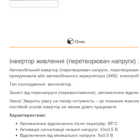
Опис
Інвертор живлення (перетворювач напруги) 1
Автомобільний інвертор (перетворювач напруги, перетворювач
прикурювала або автомобільного акумулятора (АКБ) електробр
Тип охолодження: вентилятор.
Захист від перенапруги (перевантаження), автоматичне відключе
Увага! Зверніть увагу на пікову потужність – це показник мак
постійній основі інвертор не зможе довго працювати.
Характеристики:
Автоматичне відключення після перегріву: 88°C
Активація сигналізації низької напруги: 10±0,5 В
Відключення від мінімальної напруги: 9±0,5 В