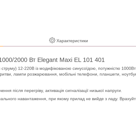
Характеристики
000/2000 Вт Elegant Maxi EL 101 401
 струму) 12-220В із модифікованою синусоїдою, потужністю 1000Вт
итви, лампи розжарювання, мобільні телефони, планшети, ноутбуки
ння після перегріву, активація сигналізації низької напруги.
симального навантаження, при якому прилад не вийде з ладу. Врахуйт