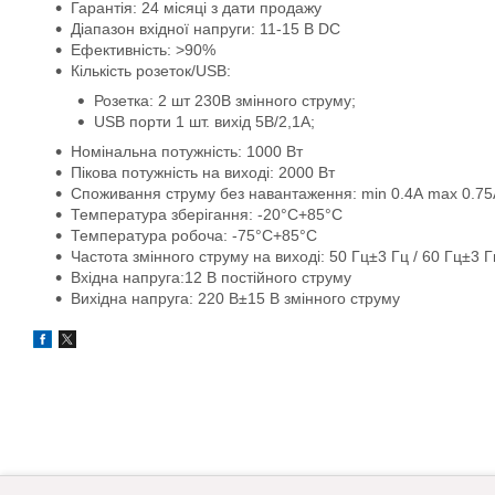
Гарантія: 24 місяці з дати продажу
Діапазон вхідної напруги: 11-15 В DC
Ефективність: >90%
Кількість розеток/USB:
Розетка: 2 шт 230В змінного струму;
USB порти 1 шт. вихід 5В/2,1А;
Номінальна потужність: 1000 Вт
Пікова потужність на виході: 2000 Вт
Споживання струму без навантаження: min 0.4А max 0.75
Температура зберігання: -20°C+85°C
Температура робоча: -75°C+85°C
Частота змінного струму на виході: 50 Гц±3 Гц / 60 Гц±3 Г
Вхідна напруга:12 В постійного струму
Вихідна напруга: 220 В±15 В змінного струму