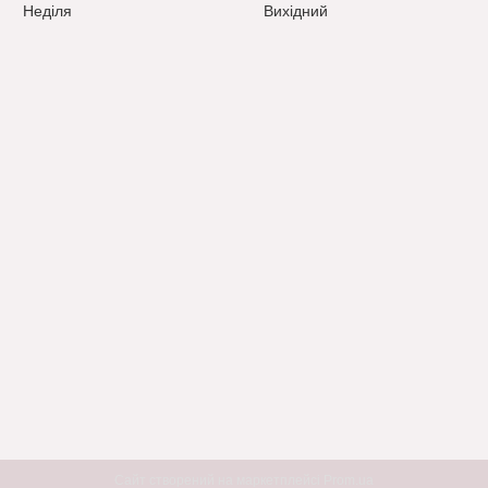
Неділя
Вихідний
Сайт створений на маркетплейсі
Prom.ua