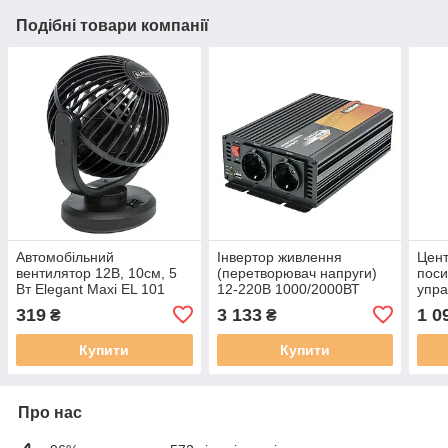
Подібні товари компанії
Автомобільний
Інвертор живлення
Цент
вентилятор 12В, 10см, 5
(перетворювач напруги)
поси
Вт Elegant Maxi EL 101
12-220В 1000/2000ВТ
упра
553
Elegant Maxi EL 101 401
Maxi
319
3 133
1 0
₴
₴
Купити
Купити
Про нас