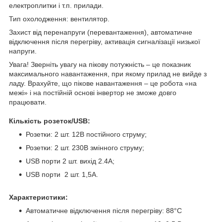
електроплитки і т.п. прилади.
Тип охолодження: вентилятор.
Захист від перенапруги (перевантаження), автоматичне
відключення після перегріву, активація сигналізації низької
напруги.
Увага! Зверніть увагу на пікову потужність – це показник
максимального навантаження, при якому прилад не вийде з
ладу. Врахуйте, що пікове навантаження – це робота «на
межі» і на постійній основі інвертор не зможе довго
працювати.
Кількість розеток/USB:
Розетки: 2 шт. 12В постійного струму;
Розетки: 2 шт. 230В змінного струму;
USB порти 2 шт. вихід 2.4А;
USB порти 2 шт. 1,5А.
Характеристики:
Автоматичне відключення після перегріву: 88°C