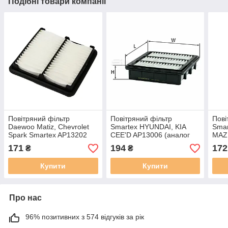
Подібні товари компанії
Повітряний фільтр
Повітряний фільтр
Пові
Daewoo Matiz, Chevrolet
Smartex HYUNDAI, KIA
Smar
Spark Smartex AP13202
CEE'D AP13006 (аналог
MAZD
(аналог WA6253 / LX877 /
WA9581 / LX2752 / C2029
WA67
171
194
172
₴
₴
C2119 )
)
)
Купити
Купити
Про нас
96% позитивних з 574 відгуків за рік