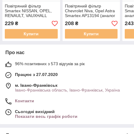
Повітряний фільтр
Повітряний фільтр
Пові
Smartex NISSAN, OPEL,
Chevrolet Niva, Opel Astra
Smar
RENAULT, VAUXHALL
Smartex AP13194 (аналог
анал
AP13116 (аналог Filtron AP
Filtron AP AP 051)
Mahl
229
208
243
₴
₴
137/1)
Купити
Купити
Про нас
96% позитивних з 573 відгуків за рік
Працює з 27.07.2020
м. Івано-Франківськ
Івано-Франківська область, Івано-Франківськ, Україна
Контакти
Сьогодні вихідний
Показати весь графік роботи