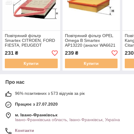
Повітряний фільтр
Повітряний фільтр OPEL
Пові
Smartex CITROEN, FORD
Omega B Smartex
Kang
FIESTA, PEUGEOT
AP13220 (аналог WA6621
Cita
AP13101 (аналог WA6738
/ LX946 / C27181 )
(ана
231
239
230
₴
₴
/ LX1282 / C3087/2 )
C251
Купити
Купити
Про нас
96% позитивних з 573 відгуків за рік
Працює з 27.07.2020
м. Івано-Франківськ
Івано-Франківська область, Івано-Франківськ, Україна
Контакти