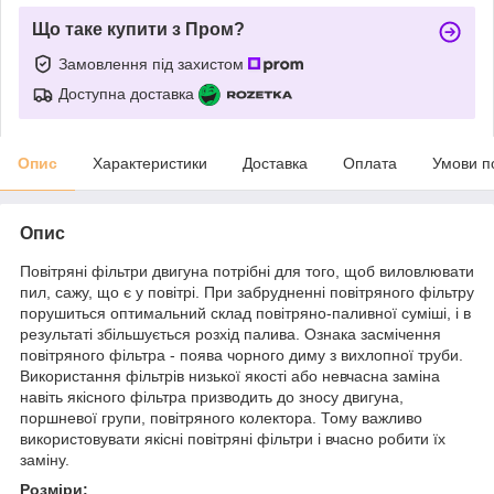
Що таке купити з Пром?
Замовлення під захистом
Доступна доставка
Опис
Характеристики
Доставка
Оплата
Умови п
Опис
Повітряні фільтри двигуна потрібні для того, щоб виловлювати
пил, сажу, що є у повітрі. При забрудненні повітряного фільтру
порушиться оптимальний склад повітряно-паливної суміші, і в
результаті збільшується розхід палива. Ознака засмічення
повітряного фільтра - поява чорного диму з вихлопної труби.
Використання фільтрів низької якості або невчасна заміна
навіть якісного фільтра призводить до зносу двигуна,
поршневої групи, повітряного колектора. Тому важливо
використовувати якісні повітряні фільтри і вчасно робити їх
заміну.
Розміри: