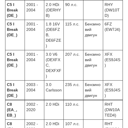
C5 I
2001 -
2.0 HDi
90 л.с.
RHY
Break
2004
(DERHY
(DW10T
(DE_)
B)
D)
C5 I
2001 -
1.8 16V
115 л.с.
Бензино
6FZ
Break
2004
(DE6FZ
вий
(EW7J4)
(DE_)
B,
двигун
DE6FZE
)
C5 I
2001 -
3.0 V6
207 л.с.
Бензино
XFX
Break
2004
(DEXFX
вий
(ES9J4S
(DE_)
C,
двигун
)
DEXFXF
)
C5 I
2003 -
3.0
235 л.с.
Бензино
XFX
Break
2004
Carlsson
вий
(ES9J4S
(DE_)
двигун
)
C8
2002 -
2.0 HDi
110 л.с.
RHT
(EA_,
2020
(DW10A
EB_)
TED4)
C8
2002 -
2.0 HDi
107 л.с.
RHT