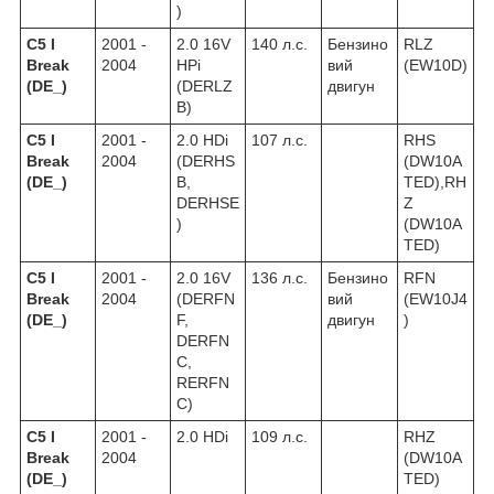
)
C5 I
2001 -
2.0 16V
140 л.с.
Бензино
RLZ
Break
2004
HPi
вий
(EW10D)
(DE_)
(DERLZ
двигун
B)
C5 I
2001 -
2.0 HDi
107 л.с.
RHS
Break
2004
(DERHS
(DW10A
(DE_)
B,
TED),RH
DERHSE
Z
)
(DW10A
TED)
C5 I
2001 -
2.0 16V
136 л.с.
Бензино
RFN
Break
2004
(DERFN
вий
(EW10J4
(DE_)
F,
двигун
)
DERFN
C,
RERFN
C)
C5 I
2001 -
2.0 HDi
109 л.с.
RHZ
Break
2004
(DW10A
(DE_)
TED)