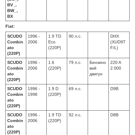
BV_,
BW_,
BX
Fiat:
SCUDO
1996 -
1.9 TD
90 л.с.
DHX
Combin
2006
Eco
(XUD9T
ato
(220P)
F/L)
(220P)
SCUDO
1996 -
1.6
79 л.с.
Бензино
220 A
Combin
2006
(220P)
вий
2.000
ato
двигун
(220P)
SCUDO
1996 -
1.9 D
69 л.с.
D9B
Combin
1998
(220P)
ato
(220P)
SCUDO
1996 -
1.9 TD
92 л.с.
D8B
Combin
2006
(220P)
ato
(220P)