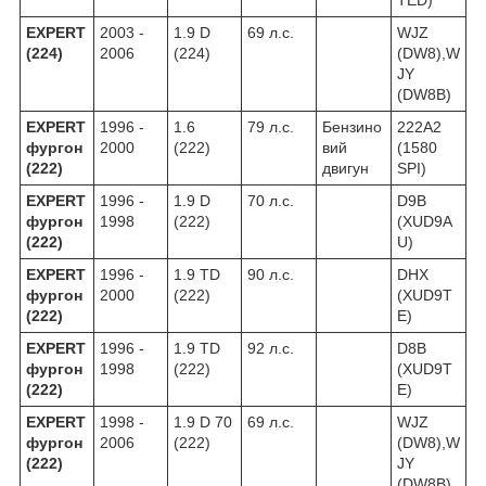
EXPERT
2003 -
1.9 D
69 л.с.
WJZ
(224)
2006
(224)
(DW8),W
JY
(DW8B)
EXPERT
1996 -
1.6
79 л.с.
Бензино
222A2
фургон
2000
(222)
вий
(1580
(222)
двигун
SPI)
EXPERT
1996 -
1.9 D
70 л.с.
D9B
фургон
1998
(222)
(XUD9A
(222)
U)
EXPERT
1996 -
1.9 TD
90 л.с.
DHX
фургон
2000
(222)
(XUD9T
(222)
E)
EXPERT
1996 -
1.9 TD
92 л.с.
D8B
фургон
1998
(222)
(XUD9T
(222)
E)
EXPERT
1998 -
1.9 D 70
69 л.с.
WJZ
фургон
2006
(222)
(DW8),W
(222)
JY
(DW8B)