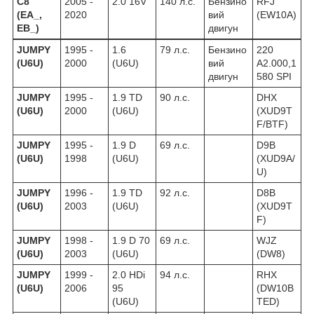
C8
2005 -
2.0 16V
140 л.с.
Бензино
RFJ
(EA_,
2020
вий
(EW10A)
EB_)
двигун
JUMPY
1995 -
1.6
79 л.с.
Бензино
220
(U6U)
2000
(U6U)
вий
A2.000,1
двигун
580 SPI
JUMPY
1995 -
1.9 TD
90 л.с.
DHX
(U6U)
2000
(U6U)
(XUD9T
F/BTF)
JUMPY
1995 -
1.9 D
69 л.с.
D9B
(U6U)
1998
(U6U)
(XUD9A/
U)
JUMPY
1996 -
1.9 TD
92 л.с.
D8B
(U6U)
2003
(U6U)
(XUD9T
F)
JUMPY
1998 -
1.9 D 70
69 л.с.
WJZ
(U6U)
2003
(U6U)
(DW8)
JUMPY
1999 -
2.0 HDi
94 л.с.
RHX
(U6U)
2006
95
(DW10B
(U6U)
TED)