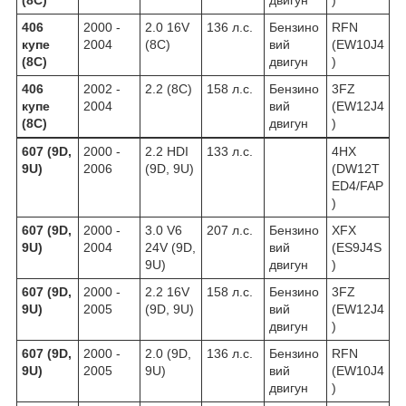
406
2000 -
2.0 16V
136 л.с.
Бензино
RFN
купе
2004
(8C)
вий
(EW10J4
(8C)
двигун
)
406
2002 -
2.2 (8C)
158 л.с.
Бензино
3FZ
купе
2004
вий
(EW12J4
(8C)
двигун
)
607 (9D,
2000 -
2.2 HDI
133 л.с.
4HX
9U)
2006
(9D, 9U)
(DW12T
ED4/FAP
)
607 (9D,
2000 -
3.0 V6
207 л.с.
Бензино
XFX
9U)
2004
24V (9D,
вий
(ES9J4S
9U)
двигун
)
607 (9D,
2000 -
2.2 16V
158 л.с.
Бензино
3FZ
9U)
2005
(9D, 9U)
вий
(EW12J4
двигун
)
607 (9D,
2000 -
2.0 (9D,
136 л.с.
Бензино
RFN
9U)
2005
9U)
вий
(EW10J4
двигун
)