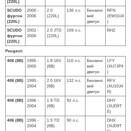
(220L)
SCUDO
2000 -
2.0
136 л.с.
Бензино
RFN
фургон
2006
(220L)
вий
(EW10J4
(220L)
двигун
)
SCUDO
2002 -
2.0 JTD
109 л.с.
RHZ
фургон
2006
(220L)
(220L)
Peugeot:
406 (8B)
1995 -
1.8 16V
110 л.с.
Бензино
LFY
2000
(8B)
вий
(XU7JP4
двигун
)
406 (8B)
1995 -
2.0 16V
132 л.с.
Бензино
RFV
2004
(8B)
вий
(XU10J4
двигун
R)
406 (8B)
1996 -
1.9 TD
92 л.с.
DHY
2004
(8B)
(XUD9T
E)
406 (8B)
1996 -
1.9 TD
90 л.с.
DHX
2004
(8B)
(XUD9T