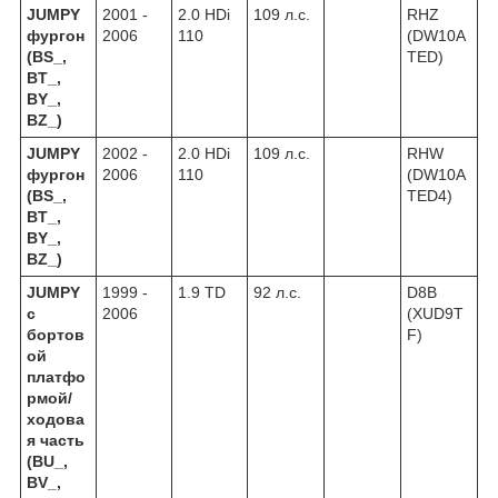
JUMPY
2001 -
2.0 HDi
109 л.с.
RHZ
фургон
2006
110
(DW10A
(BS_,
TED)
BT_,
BY_,
BZ_)
JUMPY
2002 -
2.0 HDi
109 л.с.
RHW
фургон
2006
110
(DW10A
(BS_,
TED4)
BT_,
BY_,
BZ_)
JUMPY
1999 -
1.9 TD
92 л.с.
D8B
c
2006
(XUD9T
бортов
F)
ой
платфо
рмой/
ходова
я часть
(BU_,
BV_,