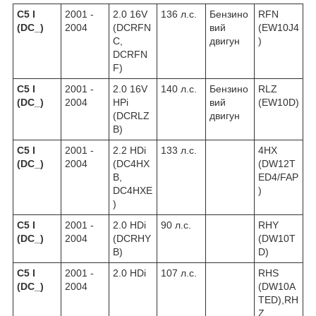
C5 I
2001 -
2.0 16V
136 л.с.
Бензино
RFN
(DC_)
2004
(DCRFN
вий
(EW10J4
C,
двигун
)
DCRFN
F)
C5 I
2001 -
2.0 16V
140 л.с.
Бензино
RLZ
(DC_)
2004
HPi
вий
(EW10D)
(DCRLZ
двигун
B)
C5 I
2001 -
2.2 HDi
133 л.с.
4HX
(DC_)
2004
(DC4HX
(DW12T
B,
ED4/FAP
DC4HXE
)
)
C5 I
2001 -
2.0 HDi
90 л.с.
RHY
(DC_)
2004
(DCRHY
(DW10T
B)
D)
C5 I
2001 -
2.0 HDi
107 л.с.
RHS
(DC_)
2004
(DW10A
TED),RH
Z