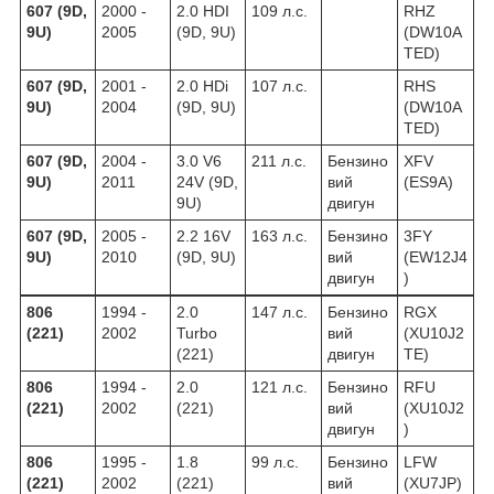
607 (9D,
2000 -
2.0 HDI
109 л.с.
RHZ
9U)
2005
(9D, 9U)
(DW10A
TED)
607 (9D,
2001 -
2.0 HDi
107 л.с.
RHS
9U)
2004
(9D, 9U)
(DW10A
TED)
607 (9D,
2004 -
3.0 V6
211 л.с.
Бензино
XFV
9U)
2011
24V (9D,
вий
(ES9A)
9U)
двигун
607 (9D,
2005 -
2.2 16V
163 л.с.
Бензино
3FY
9U)
2010
(9D, 9U)
вий
(EW12J4
двигун
)
806
1994 -
2.0
147 л.с.
Бензино
RGX
(221)
2002
Turbo
вий
(XU10J2
(221)
двигун
TE)
806
1994 -
2.0
121 л.с.
Бензино
RFU
(221)
2002
(221)
вий
(XU10J2
двигун
)
806
1995 -
1.8
99 л.с.
Бензино
LFW
(221)
2002
(221)
вий
(XU7JP)