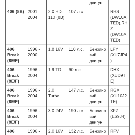
двигун
406 (8B)
2001 -
2.0 HDi
107 л.с.
RHS
2004
110 (8B)
(DW10A
TED),RH
Z
(DW10A
TED)
406
1996 -
1.8 16V
110 л.с.
Бензино
LFY
Break
2000
вий
(XU7JP4
(8E/F)
двигун
)
406
1996 -
1.9 TD
90 л.с.
DHX
Break
2004
(XUD9T
(8E/F)
E)
406
1996 -
2.0
147 л.с.
Бензино
RGX
Break
2004
Turbo
вий
(XU10J2
(8E/F)
двигун
TE)
406
1996 -
3.0 24V
190 л.с.
Бензино
XFZ
Break
2004
вий
(ES9J4)
(8E/F)
двигун
406
1996 -
2.0 16V
132 л.с.
Бензино
RFV