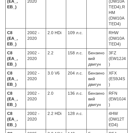
(EA_,
2020
(DW10A
EB_)
TED4),R
HM
(DW10A
TED4)
C8
2002 -
2.0 HDi
109 л.с.
RHW
(EA_,
2020
(DW10A
EB_)
TED4)
C8
2002 -
2.2
158 л.с.
Бензино
3FZ
(EA_,
2020
вий
(EW12J4
EB_)
двигун
)
C8
2002 -
3.0 V6
204 л.с.
Бензино
XFX
(EA_,
2020
вий
(ES9J4S
EB_)
двигун
)
C8
2002 -
2.0
136 л.с.
Бензино
RFN
(EA_,
2020
вий
(EW10J4
EB_)
двигун
)
C8
2002 -
2.2 HDi
128 л.с.
4HW
(EA_,
2020
(DW12T
EB_)
ED4)