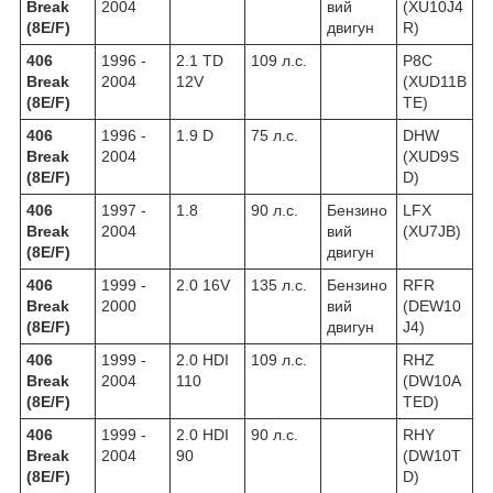
Break
2004
вий
(XU10J4
(8E/F)
двигун
R)
406
1996 -
2.1 TD
109 л.с.
P8C
Break
2004
12V
(XUD11B
(8E/F)
TE)
406
1996 -
1.9 D
75 л.с.
DHW
Break
2004
(XUD9S
(8E/F)
D)
406
1997 -
1.8
90 л.с.
Бензино
LFX
Break
2004
вий
(XU7JB)
(8E/F)
двигун
406
1999 -
2.0 16V
135 л.с.
Бензино
RFR
Break
2000
вий
(DEW10
(8E/F)
двигун
J4)
406
1999 -
2.0 HDI
109 л.с.
RHZ
Break
2004
110
(DW10A
(8E/F)
TED)
406
1999 -
2.0 HDI
90 л.с.
RHY
Break
2004
90
(DW10T
(8E/F)
D)