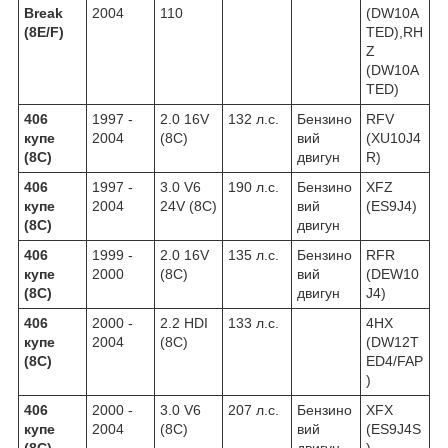
Break
2004
110
(DW10A
(8E/F)
TED),RH
Z
(DW10A
TED)
406
1997 -
2.0 16V
132 л.с.
Бензино
RFV
купе
2004
(8C)
вий
(XU10J4
(8C)
двигун
R)
406
1997 -
3.0 V6
190 л.с.
Бензино
XFZ
купе
2004
24V (8C)
вий
(ES9J4)
(8C)
двигун
406
1999 -
2.0 16V
135 л.с.
Бензино
RFR
купе
2000
(8C)
вий
(DEW10
(8C)
двигун
J4)
406
2000 -
2.2 HDI
133 л.с.
4HX
купе
2004
(8C)
(DW12T
(8C)
ED4/FAP
)
406
2000 -
3.0 V6
207 л.с.
Бензино
XFX
купе
2004
(8C)
вий
(ES9J4S
(8C)
двигун
)