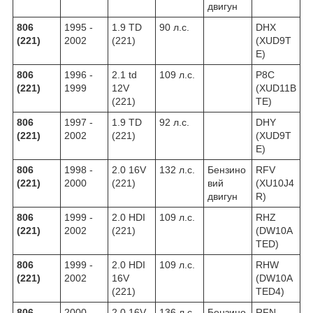
двигун
806
1995 -
1.9 TD
90 л.с.
DHX
(221)
2002
(221)
(XUD9T
E)
806
1996 -
2.1 td
109 л.с.
P8C
(221)
1999
12V
(XUD11B
(221)
TE)
806
1997 -
1.9 TD
92 л.с.
DHY
(221)
2002
(221)
(XUD9T
E)
806
1998 -
2.0 16V
132 л.с.
Бензино
RFV
(221)
2000
(221)
вий
(XU10J4
двигун
R)
806
1999 -
2.0 HDI
109 л.с.
RHZ
(221)
2002
(221)
(DW10A
TED)
806
1999 -
2.0 HDI
109 л.с.
RHW
(221)
2002
16V
(DW10A
(221)
TED4)
806
2000 -
2.0 16V
136 л.с.
Бензино
RFN