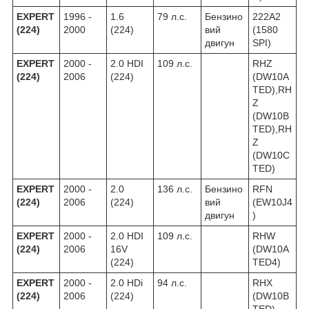
EXPERT
1996 -
1.6
79 л.с.
Бензино
222A2
(224)
2000
(224)
вий
(1580
двигун
SPI)
EXPERT
2000 -
2.0 HDI
109 л.с.
RHZ
(224)
2006
(224)
(DW10A
TED),RH
Z
(DW10B
TED),RH
Z
(DW10C
TED)
EXPERT
2000 -
2.0
136 л.с.
Бензино
RFN
(224)
2006
(224)
вий
(EW10J4
двигун
)
EXPERT
2000 -
2.0 HDI
109 л.с.
RHW
(224)
2006
16V
(DW10A
(224)
TED4)
EXPERT
2000 -
2.0 HDi
94 л.с.
RHX
(224)
2006
(224)
(DW10B
TED)