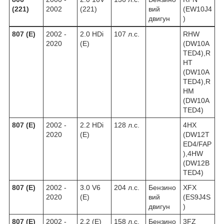
(221)
2002
(221)
вий
(EW10J4
двигун
)
807 (E)
2002 -
2.0 HDi
107 л.с.
RHW
2020
(E)
(DW10A
TED4),R
HT
(DW10A
TED4),R
HM
(DW10A
TED4)
807 (E)
2002 -
2.2 HDi
128 л.с.
4HX
2020
(E)
(DW12T
ED4/FAP
),4HW
(DW12B
TED4)
807 (E)
2002 -
3.0 V6
204 л.с.
Бензино
XFX
2020
(E)
вий
(ES9J4S
двигун
)
807 (E)
2002 -
2.2 (E)
158 л.с.
Бензино
3FZ