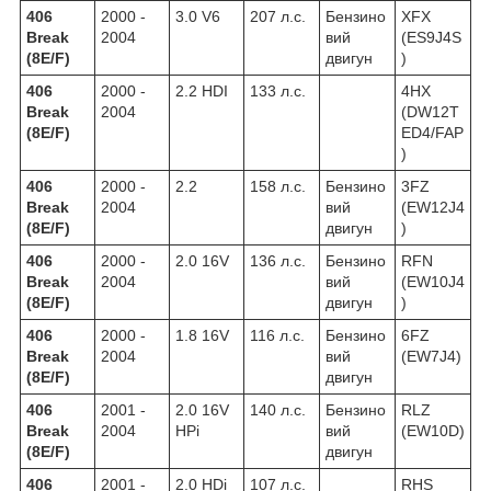
406
2000 -
3.0 V6
207 л.с.
Бензино
XFX
Break
2004
вий
(ES9J4S
(8E/F)
двигун
)
406
2000 -
2.2 HDI
133 л.с.
4HX
Break
2004
(DW12T
(8E/F)
ED4/FAP
)
406
2000 -
2.2
158 л.с.
Бензино
3FZ
Break
2004
вий
(EW12J4
(8E/F)
двигун
)
406
2000 -
2.0 16V
136 л.с.
Бензино
RFN
Break
2004
вий
(EW10J4
(8E/F)
двигун
)
406
2000 -
1.8 16V
116 л.с.
Бензино
6FZ
Break
2004
вий
(EW7J4)
(8E/F)
двигун
406
2001 -
2.0 16V
140 л.с.
Бензино
RLZ
Break
2004
HPi
вий
(EW10D)
(8E/F)
двигун
406
2001 -
2.0 HDi
107 л.с.
RHS