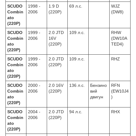
SCUDO
1998 -
1.9 D
69 л.с.
WJZ
Combin
2006
(220P)
(DW8)
ato
(220P)
SCUDO
1999 -
2.0 JTD
109 л.с.
RHW
Combin
2006
16V
(DW10A
ato
(220P)
TED4)
(220P)
SCUDO
1999 -
2.0 JTD
109 л.с.
RHZ
Combin
2006
(220P)
ato
(220P)
SCUDO
2000 -
2.0 16V
136 л.с.
Бензино
RFN
Combin
2006
(220P)
вий
(EW10J4
ato
двигун
)
(220P)
SCUDO
2004 -
2.0 JTD
94 л.с.
RHX
Combin
2006
(220P)
ato
(220P)