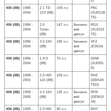
E)
406 (8B)
1996 -
2.1 TD
109 л.с.
P8C
2004
12V (8B)
(XUD11B
TE)
406 (8B)
1996 -
2.0
147 л.с.
Бензино
RGX
2004
Turbo
вий
(XU10J2
(8B)
двигун
TE)
406 (8B)
1996 -
3.0 24V
190 л.с.
Бензино
XFZ
2004
(8B)
вий
(ES9J4)
двигун
406 (8B)
1996 -
1.9 D
75 л.с.
DHW
2004
(8B)
(XUD9S
D)
406 (8B)
1998 -
2.0 HDI
109 л.с.
RHZ
2001
110 (8B)
(DW10A
TED)
406 (8B)
1999 -
2.0 16V
135 л.с.
Бензино
RFR
2000
(8B)
вий
(DEW10
двигун
J4)
406 (8B)
1999 -
2.0 HDI
90 л.с.
RHY