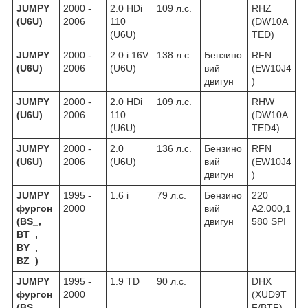
JUMPY
2000 -
2.0 HDi
109 л.с.
RHZ
(U6U)
2006
110
(DW10A
(U6U)
TED)
JUMPY
2000 -
2.0 i 16V
138 л.с.
Бензино
RFN
(U6U)
2006
(U6U)
вий
(EW10J4
двигун
)
JUMPY
2000 -
2.0 HDi
109 л.с.
RHW
(U6U)
2006
110
(DW10A
(U6U)
TED4)
JUMPY
2000 -
2.0
136 л.с.
Бензино
RFN
(U6U)
2006
(U6U)
вий
(EW10J4
двигун
)
JUMPY
1995 -
1.6 i
79 л.с.
Бензино
220
фургон
2000
вий
A2.000,1
(BS_,
двигун
580 SPI
BT_,
BY_,
BZ_)
JUMPY
1995 -
1.9 TD
90 л.с.
DHX
фургон
2000
(XUD9T
(BS_,
F/BTF)