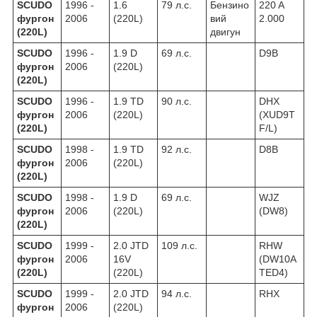
SCUDO
1996 -
1.6
79 л.с.
Бензино
220 A
фургон
2006
(220L)
вий
2.000
(220L)
двигун
SCUDO
1996 -
1.9 D
69 л.с.
D9B
фургон
2006
(220L)
(220L)
SCUDO
1996 -
1.9 TD
90 л.с.
DHX
фургон
2006
(220L)
(XUD9T
(220L)
F/L)
SCUDO
1998 -
1.9 TD
92 л.с.
D8B
фургон
2006
(220L)
(220L)
SCUDO
1998 -
1.9 D
69 л.с.
WJZ
фургон
2006
(220L)
(DW8)
(220L)
SCUDO
1999 -
2.0 JTD
109 л.с.
RHW
фургон
2006
16V
(DW10A
(220L)
(220L)
TED4)
SCUDO
1999 -
2.0 JTD
94 л.с.
RHX
фургон
2006
(220L)