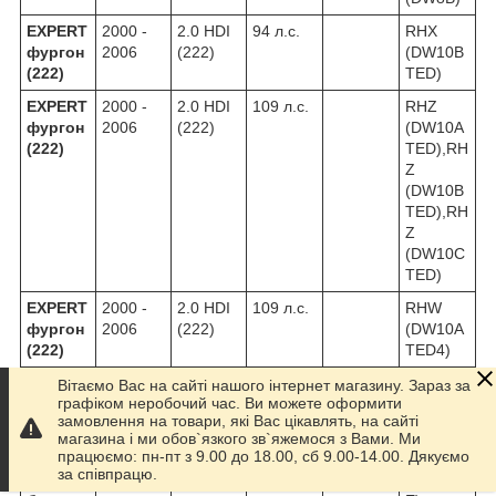
EXPERT
2000 -
2.0 HDI
94 л.с.
RHX
фургон
2006
(222)
(DW10B
(222)
TED)
EXPERT
2000 -
2.0 HDI
109 л.с.
RHZ
фургон
2006
(222)
(DW10A
(222)
TED),RH
Z
(DW10B
TED),RH
Z
(DW10C
TED)
EXPERT
2000 -
2.0 HDI
109 л.с.
RHW
фургон
2006
(222)
(DW10A
(222)
TED4)
EXPERT
2002 -
2.0
136 л.с.
Бензино
RFN
Вітаємо Вас на сайті нашого інтернет магазину. Зараз за
графіком неробочий час. Ви можете оформити
фургон
2006
(222)
вий
(EW10J4
замовлення на товари, які Вас цікавлять, на сайті
(222)
двигун
)
магазина і ми обов`язкого зв`яжемося з Вами. Ми
працюємо: пн-пт з 9.00 до 18.00, сб 9.00-14.00. Дякуємо
EXPERT
1996 -
1.9 TD
92 л.с.
D8B
за співпрацю.
c
1998
(223)
(XUD9T