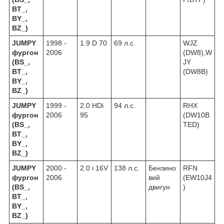
BT_,
BY_,
BZ_)
JUMPY
1998 -
1.9 D 70
69 л.с.
WJZ
фургон
2006
(DW8),W
(BS_,
JY
BT_,
(DW8B)
BY_,
BZ_)
JUMPY
1999 -
2.0 HDi
94 л.с.
RHX
фургон
2006
95
(DW10B
(BS_,
TED)
BT_,
BY_,
BZ_)
JUMPY
2000 -
2.0 i 16V
138 л.с.
Бензино
RFN
фургон
2006
вий
(EW10J4
(BS_,
двигун
)
BT_,
BY_,
BZ_)