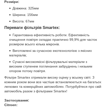
Розміри:
Довжина: 325мм
Ширина: 156мм
Висота: 67мм
Переваги фільтрів Smartex:
Гарантована ефективність роботи. Ефективність
очищення повітря складає практично 99,9% для часток
розміром всього кілька мікронів.
Виготовлені за сучасною екотехнологією з якісних
матеріалів;
Сучасні високоякісні фільтрувальні матеріали з
високим ступенем поглинання забруднень і низьким
опором потоку повітря.
Фільтри Smartex отримали високу оцінку у всьому світі. З
кожним роком вони все частіше встановлюються на багатьох
легкових та комерційних автомобілях. Потурбуйтеся про свій
автомобіль разом з фільтрами Smartex!
Застосування:
Citroen: