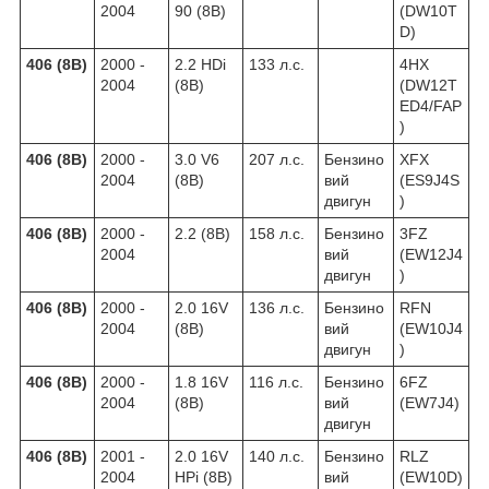
2004
90 (8B)
(DW10T
D)
406 (8B)
2000 -
2.2 HDi
133 л.с.
4HX
2004
(8B)
(DW12T
ED4/FAP
)
406 (8B)
2000 -
3.0 V6
207 л.с.
Бензино
XFX
2004
(8B)
вий
(ES9J4S
двигун
)
406 (8B)
2000 -
2.2 (8B)
158 л.с.
Бензино
3FZ
2004
вий
(EW12J4
двигун
)
406 (8B)
2000 -
2.0 16V
136 л.с.
Бензино
RFN
2004
(8B)
вий
(EW10J4
двигун
)
406 (8B)
2000 -
1.8 16V
116 л.с.
Бензино
6FZ
2004
(8B)
вий
(EW7J4)
двигун
406 (8B)
2001 -
2.0 16V
140 л.с.
Бензино
RLZ
2004
HPi (8B)
вий
(EW10D)