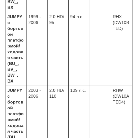
BW_,
BX
JUMPY
1999 -
2.0 HDi
94 л.с.
RHX
c
2006
95
(DW10B
бортов
TED)
ой
платфо
рмой/
ходова
я часть
(BU_,
BV_,
BW_,
BX
JUMPY
2003 -
2.0 HDi
109 л.с.
RHW
c
2006
110
(DW10A
бортов
TED4)
ой
платфо
рмой/
ходова
я часть
(BU_,