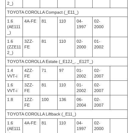
2_)
TOYOTA COROLLA Compact (_E11_)
1.6
4A-FE
81
110
04-
02-
(AE111
1997
2000
_)
1.6
3ZZ-
81
110
02-
01-
(ZZE11
FE
2000
2002
2_)
TOYOTA COROLLA Estate (_E12J_, _E12T_)
1.4
4ZZ-
71
97
01-
02-
VVT-i
FE
2002
2007
1.6
3ZZ-
81
110
01-
02-
VVT-i
FE
2002
2007
1.8
1ZZ-
100
136
06-
02-
FE
2004
2007
TOYOTA COROLLA Liftback (_E11_)
1.6
4A-FE
81
110
04-
02-
(AE111
1997
2000