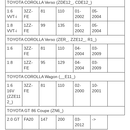
TOYOTA COROLLA Verso (ZDE12_, CDE12_)
1.6
3ZZ-
81
110
01-
05-
VVT-i
FE
2002
2004
1.8
1ZZ-
99
135
01-
05-
VVT-i
FE
2002
2004
TOYOTA COROLLA Verso (ZER_, ZZE12_, R1_)
1.6
3ZZ-
81
110
04-
03-
FE
2004
2009
1.8
1ZZ-
95
129
04-
03-
FE
2004
2009
TOYOTA COROLLA Wagon (__E11_)
1.6
3ZZ-
81
110
02-
10-
16V
FE
2000
2001
(ZZE11
2_)
TOYOTA GT 86 Coupe (ZN6_)
2.0 GT
FA20
147
200
03-
->
2012