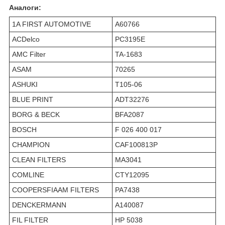
Аналоги:
1A FIRST AUTOMOTIVE
A60766
ACDelco
PC3195E
AMC Filter
TA-1683
ASAM
70265
ASHUKI
T105-06
BLUE PRINT
ADT32276
BORG & BECK
BFA2087
BOSCH
F 026 400 017
CHAMPION
CAF100813P
CLEAN FILTERS
MA3041
COMLINE
CTY12095
COOPERSFIAAM FILTERS
PA7438
DENCKERMANN
A140087
FIL FILTER
HP 5038