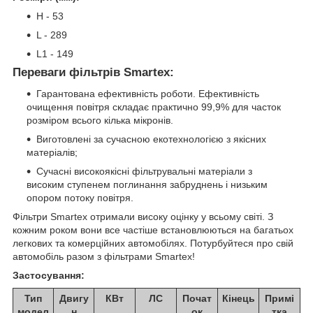
H - 53
L - 289
L1 - 149
Переваги фільтрів Smartex:
Гарантована ефективність роботи. Ефективність
очищення повітря складає практично 99,9% для часток
розміром всього кілька мікронів.
Виготовлені за сучасною екотехнологією з якісних
матеріалів;
Сучасні високоякісні фільтрувальні матеріали з
високим ступенем поглинання забруднень і низьким
опором потоку повітря.
Фільтри Smartex отримали високу оцінку у всьому світі. З
кожним роком вони все частіше встановлюються на багатьох
легкових та комерційних автомобілях. Потурбуйтеся про свій
автомобіль разом з фільтрами Smartex!
Застосування:
Тип
Двигу
КВт
ЛС
Почат
Кінець
Примі
модел
н
ок
тка