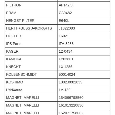
FILTRON
AP142/3
FRAM
CA9482
HENGST FILTER
E640L
HERTH+BUSS JAKOPARTS
J1322083
HOFFER
16021
IPS Parts
IFA-3283
KAGER
12-0434
KAMOKA
F203801
KNECHT
LX 1286
KOLBENSCHMIDT
50014024
KOSHIMO
1802.0082039
LYNXauto
LA-189
MAGNETI MARELLI
154066798560
MAGNETI MARELLI
161013220830
MAGNETI MARELLI
152071758662