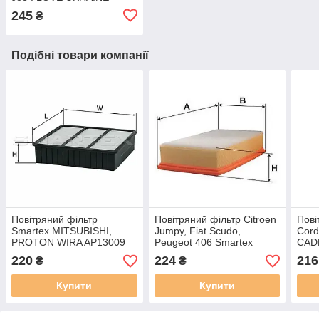
LO2601 / LJLove001
245
₴
Подібні товари компанії
Повітряний фільтр
Повітряний фільтр Citroen
Пові
Smartex MITSUBISHI,
Jumpy, Fiat Scudo,
Cоrd
PROTON WIRA AP13009
Peugeot 406 Smartex
CAD
(аналог WA6362 / LX1076 /
AP13253 (аналог WA6262
AP13
220
224
216
₴
₴
C2136/1 )
/ LX1295 / C33156/1 )
/ LX
Купити
Купити