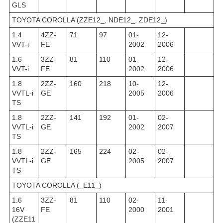
GLS
TOYOTA COROLLA (ZZE12_, NDE12_, ZDE12_)
1.4
4ZZ-
71
97
01-
12-
VVT-i
FE
2002
2006
1.6
3ZZ-
81
110
01-
12-
VVT-i
FE
2002
2006
1.8
2ZZ-
160
218
10-
12-
VVTL-i
GE
2005
2006
TS
1.8
2ZZ-
141
192
01-
02-
VVTL-i
GE
2002
2007
TS
1.8
2ZZ-
165
224
02-
02-
VVTL-i
GE
2005
2007
TS
TOYOTA COROLLA (_E11_)
1.6
3ZZ-
81
110
02-
11-
16V
FE
2000
2001
(ZZE11