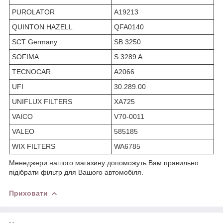
PUROLATOR
A19213
QUINTON HAZELL
QFA0140
SCT Germany
SB 3250
SOFIMA
S 3289 A
TECNOCAR
A2066
UFI
30.289.00
UNIFLUX FILTERS
XA725
VAICO
V70-0011
VALEO
585185
WIX FILTERS
WA6785
Менеджери нашого магазину допоможуть Вам правильно
підібрати фільтр для Вашого автомобіля.
Приховати