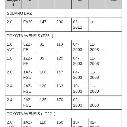
і
SUBARU BRZ
2.0
FA20
147
200
06-
->
2012
TOYOTA AVENSIS (T25_)
1.6
3ZZ-
81
110
04-
11-
VVT-i
FE
2003
2008
1.8
1ZZ-
95
129
04-
11-
FE
2003
2008
2.0
1AZ-
108
147
04-
11-
FSE
2003
2008
2.4
2AZ-
120
163
10-
11-
FSE
2003
2008
2.4
2AZ-
125
170
09-
11-
FSE
2003
2008
TOYOTA AVENSIS (_T22_)
2.0
1AZ-
110
150
10-
02-