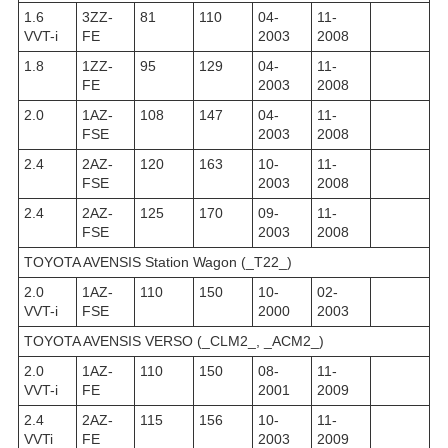
1.6
3ZZ-
81
110
04-
11-
VVT-i
FE
2003
2008
1.8
1ZZ-
95
129
04-
11-
FE
2003
2008
2.0
1AZ-
108
147
04-
11-
FSE
2003
2008
2.4
2AZ-
120
163
10-
11-
FSE
2003
2008
2.4
2AZ-
125
170
09-
11-
FSE
2003
2008
TOYOTA AVENSIS Station Wagon (_T22_)
2.0
1AZ-
110
150
10-
02-
VVT-i
FSE
2000
2003
TOYOTA AVENSIS VERSO (_CLM2_, _ACM2_)
2.0
1AZ-
110
150
08-
11-
VVT-i
FE
2001
2009
2.4
2AZ-
115
156
10-
11-
VVTi
FE
2003
2009