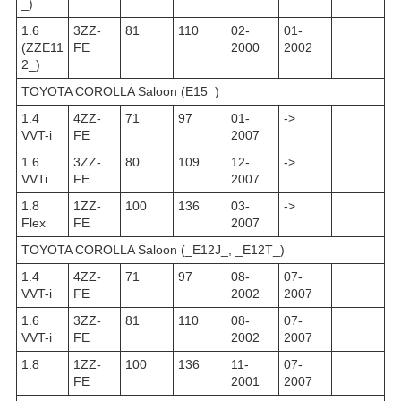
_)
1.6
3ZZ-
81
110
02-
01-
(ZZE11
FE
2000
2002
2_)
TOYOTA COROLLA Saloon (E15_)
1.4
4ZZ-
71
97
01-
->
VVT-i
FE
2007
1.6
3ZZ-
80
109
12-
->
VVTi
FE
2007
1.8
1ZZ-
100
136
03-
->
Flex
FE
2007
TOYOTA COROLLA Saloon (_E12J_, _E12T_)
1.4
4ZZ-
71
97
08-
07-
VVT-i
FE
2002
2007
1.6
3ZZ-
81
110
08-
07-
VVT-i
FE
2002
2007
1.8
1ZZ-
100
136
11-
07-
FE
2001
2007