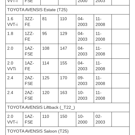
VVT-i
FSE
2000
2003
TOYOTA AVENSIS Estate (T25)
1.6
3ZZ-
81
110
04-
11-
VVT-i
FE
2003
2008
1.8
1ZZ-
95
129
04-
11-
FE
2003
2008
2.0
1AZ-
108
147
04-
11-
FSE
2003
2008
2.0
1AZ-
114
155
04-
11-
VVTi
FE
2003
2008
2.4
2AZ-
125
170
09-
11-
FSE
2003
2008
2.4
2AZ-
120
163
10-
11-
FSE
2003
2008
TOYOTA AVENSIS Liftback (_T22_)
2.0
1AZ-
110
150
10-
02-
VVT-i
FSE
2000
2003
TOYOTA AVENSIS Saloon (T25)