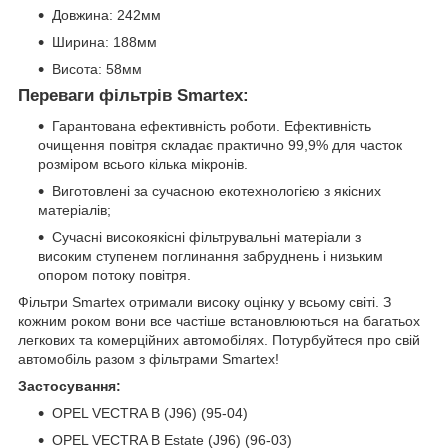
Довжина: 242мм
Ширина: 188мм
Висота: 58мм
Переваги фільтрів Smartex:
Гарантована ефективність роботи. Ефективність
очищення повітря складає практично 99,9% для часток
розміром всього кілька мікронів.
Виготовлені за сучасною екотехнологією з якісних
матеріалів;
Сучасні високоякісні фільтрувальні матеріали з
високим ступенем поглинання забруднень і низьким
опором потоку повітря.
Фільтри Smartex отримали високу оцінку у всьому світі. З
кожним роком вони все частіше встановлюються на багатьох
легкових та комерційних автомобілях. Потурбуйтеся про свій
автомобіль разом з фільтрами Smartex!
Застосування:
OPEL VECTRA B (J96) (95-04)
OPEL VECTRA B Estate (J96) (96-03)