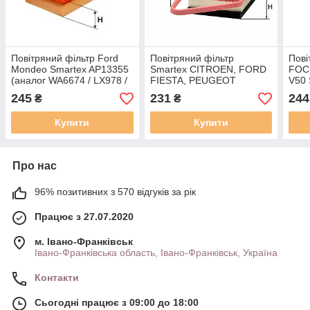
Повітряний фільтр Ford
Повітряний фільтр
Пові
Mondeo Smartex AP13355
Smartex CITROEN, FORD
FOC
(аналог WA6674 / LX978 /
FIESTA, PEUGEOT
V50 
C3498 )
AP13101 (аналог WA6738
(ана
245
231
244
₴
₴
/ LX1282 / C3087/2 )
C281
Купити
Купити
Про нас
96% позитивних з 570 відгуків за рік
Працює з 27.07.2020
м. Івано-Франківськ
Івано-Франківська область, Івано-Франківськ, Україна
Контакти
Сьогодні працює з 09:00 до 18:00