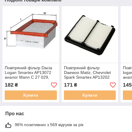
Повітряний фільтр Dacia
Повітряний фільтр
Пові
Logan Smartex AP13072
Daewoo Matiz, Chevrolet
loga
аналог Mann C 27 029,
Spark Smartex AP13202
анал
Mahle
(аналог WA6253 / LX877 /
Mahl
182
171
145
₴
₴
C2119 )
Купити
Купити
Про нас
96% позитивних з 569 відгуків за рік