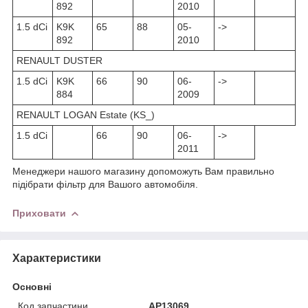
892
2010
1.5 dCi
K9K
65
88
05-
->
892
2010
RENAULT DUSTER
1.5 dCi
K9K
66
90
06-
->
884
2009
RENAULT LOGAN Estate (KS_)
1.5 dCi
66
90
06-
->
2011
Менеджери нашого магазину допоможуть Вам правильно
підібрати фільтр для Вашого автомобіля.
Приховати
Характеристики
Основні
Код запчастини
AP13069