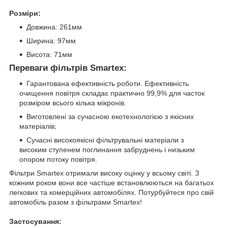
Розміри:
Довжина: 261мм
Ширина: 97мм
Висота: 71мм
Переваги фільтрів Smartex:
Гарантована ефективність роботи. Ефективність
очищення повітря складає практично 99,9% для часток
розміром всього кілька мікронів.
Виготовлені за сучасною екотехнологією з якісних
матеріалів;
Сучасні високоякісні фільтрувальні матеріали з
високим ступенем поглинання забруднень і низьким
опором потоку повітря.
Фільтри Smartex отримали високу оцінку у всьому світі. З
кожним роком вони все частіше встановлюються на багатьох
легкових та комерційних автомобілях. Потурбуйтеся про свій
автомобіль разом з фільтрами Smartex!
Застосування: