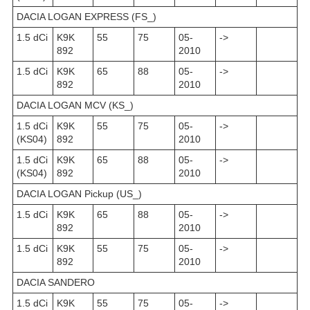
DACIA LOGAN EXPRESS (FS_)
1.5 dCi
K9K
55
75
05-
->
892
2010
1.5 dCi
K9K
65
88
05-
->
892
2010
DACIA LOGAN MCV (KS_)
1.5 dCi
K9K
55
75
05-
->
(KS04)
892
2010
1.5 dCi
K9K
65
88
05-
->
(KS04)
892
2010
DACIA LOGAN Pickup (US_)
1.5 dCi
K9K
65
88
05-
->
892
2010
1.5 dCi
K9K
55
75
05-
->
892
2010
DACIA SANDERO
1.5 dCi
K9K
55
75
05-
->