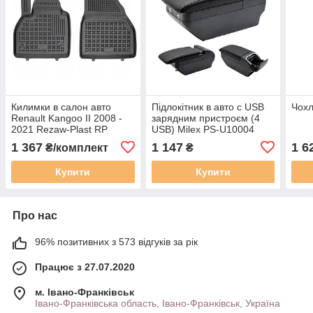
Килимки в салон авто
Підлокітник в авто с USB
Чохл
Renault Kangoo II 2008 -
зарядним пристроєм (4
2021 Rezaw-Plast RP
USB) Milex PS-U10004
201907P
(30-34x19x12 см)
1 367
1 147
1 6
₴/комплект
₴
Купити
Купити
Про нас
96% позитивних з 573 відгуків за рік
Працює з 27.07.2020
м. Івано-Франківськ
Івано-Франківська область, Івано-Франківськ, Україна